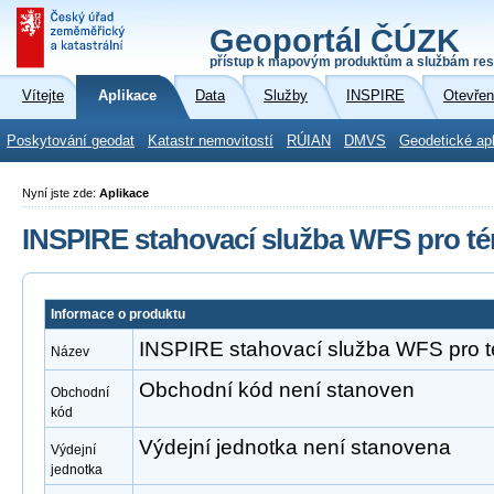
Geoportál ČÚZK
přístup k mapovým produktům a službám res
Vítejte
Aplikace
Data
Služby
INSPIRE
Otevřen
Poskytování geodat
Katastr nemovitostí
RÚIAN
DMVS
Geodetické ap
Nyní jste zde:
Aplikace
INSPIRE stahovací služba WFS pro té
Informace o produktu
INSPIRE stahovací služba WFS pro t
Název
Obchodní kód není stanoven
Obchodní
kód
Výdejní jednotka není stanovena
Výdejní
jednotka