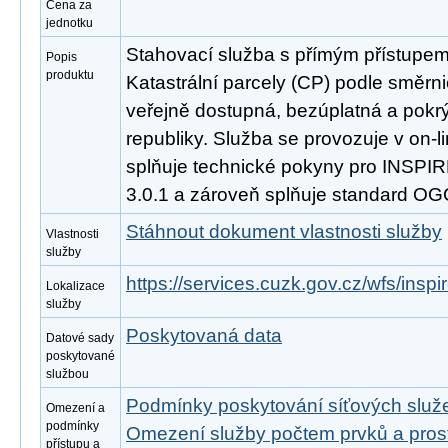
Cena za
jednotku
Stahovací služba s přímým přístupe
Popis
produktu
Katastrální parcely (CP) podle směrn
veřejně dostupná, bezúplatná a pokr
republiky. Služba se provozuje v on-l
splňuje technické pokyny pro INSPIR
3.0.1 a zároveň splňuje standard OG
Stáhnout dokument vlastnosti služby
Vlastnosti
služby
https://services.cuzk.gov.cz/wfs/insp
Lokalizace
služby
Poskytovaná data
Datové sady
poskytované
službou
Podmínky poskytování síťových slu
Omezení a
podmínky
Omezení služby počtem prvků a pro
přístupu a