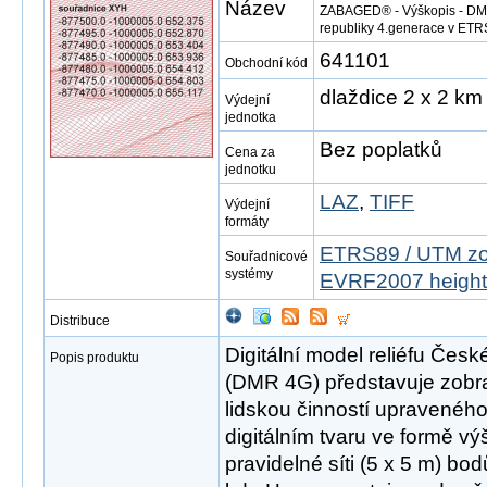
Název
ZABAGED® - Výškopis - DMR 
republiky 4.generace v ET
641101
Obchodní kód
dlaždice 2 x 2 km
Výdejní
jednotka
Bez poplatků
Cena za
jednotku
LAZ
,
TIFF
Výdejní
formáty
ETRS89 / UTM zo
Souřadnicové
systémy
EVRF2007 height
Distribuce
Digitální model reliéfu Česk
Popis produktu
(DMR 4G) představuje zobr
lidskou činností upravené
digitálním tvaru ve formě vý
pravidelné síti (5 x 5 m) bo