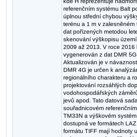
kde H reprezentuje nadmoř
referenčním systému Balt p
úplnou střední chybou výšk
terénu a 1 m v zalesněném t
dat pořízených metodou le
skenování výškopisu území 
2009 až 2013. V roce 2016
vygenerován z dat DMR 5G
Aktualizován je v návaznost
DMR 4G je určen k analýzá
regionálního charakteru a ro
projektování rozsáhlých do
vodohospodářských záměrů,
jevů apod. Tato datová sad
souřadnicovém referenční
TM33N a výškovém systému
dostupná ve formátech LAZ
formátu TIFF mají hodnoty ul