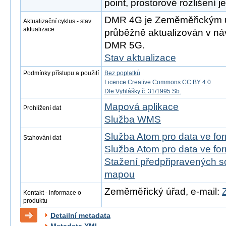
point, prostorové rozlišení j
DMR 4G je Zeměměřickým 
Aktualizační cyklus - stav
aktualizace
průběžně aktualizován v náv
DMR 5G.
Stav aktualizace
Podmínky přístupu a použití
Bez poplatků
Licence Creative Commons CC BY 4.0
Dle Vyhlášky č. 31/1995 Sb.
Mapová aplikace
Prohlížení dat
Služba WMS
Služba Atom pro data ve fo
Stahování dat
Služba Atom pro data ve fo
Stažení předpřipravených s
mapou
Zeměměřický úřad, e-mail:
Kontakt - informace o
produktu
Detailní metadata