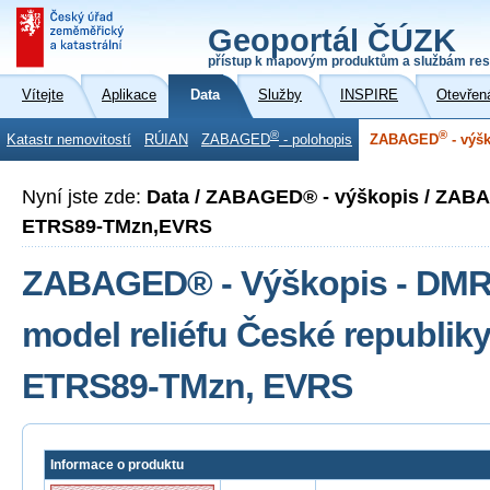
Geoportál ČÚZK
přístup k mapovým produktům a službám res
Vítejte
Aplikace
Data
Služby
INSPIRE
Otevřen
®
®
Katastr nemovitostí
RÚIAN
ZABAGED
- polohopis
ZABAGED
- výš
Nyní jste zde:
Data / ZABAGED® - výškopis / ZAB
ETRS89-TMzn,EVRS
ZABAGED® - Výškopis - DMR 4
model reliéfu České republik
ETRS89-TMzn, EVRS
Informace o produktu