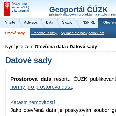
Geoportál ČÚZK
přístup k mapovým produktům a službám res
Vítejte
Aplikace
Data
Služby
INSPIRE
Otevřen
Datové sady
Stahovací služby
Aplikace pro poskytování dat
Nyní jste zde:
Otevřená data / Datové sady
Datové sady
Prostorová data
resortu ČÚZK publikova
normy pro prostorová data
.
Katastr nemovitostí
Jako otevřená data je poskytován soubor geo