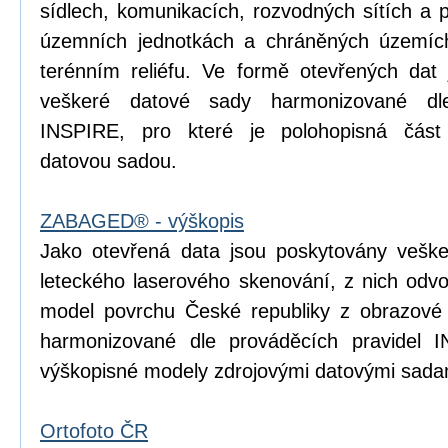
sídlech, komunikacích, rozvodných sítích a 
územních jednotkách a chráněných územích
terénním reliéfu. Ve formě otevřených dat 
veškeré datové sady harmonizované dle
INSPIRE, pro které je polohopisná čá
datovou sadou.
ZABAGED® - výškopis
Jako otevřená data jsou poskytovány vešk
leteckého laserového skenování, z nich odvoz
model povrchu České republiky z obrazové
harmonizované dle prováděcích pravidel I
výškopisné modely zdrojovými datovými sada
Ortofoto ČR