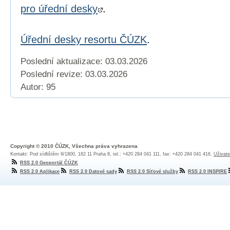
pro úřední desky
.
Úřední desky resortu ČÚZK
.
Poslední aktualizace: 03.03.2026
Poslední revize:
03.03.2026
Autor: 95
Copyright © 2010 ČÚZK, Všechna práva vyhrazena
Kontakt: Pod sídlištěm 9/1800, 182 11 Praha 8, tel.: +420 284 041 111, fax: +420 284 041 416,
Uživate
RSS 2.0 Geoportál ČÚZK
RSS 2.0 Aplikace
RSS 2.0 Datové sady
RSS 2.0 Síťové služby
RSS 2.0 INSPIRE