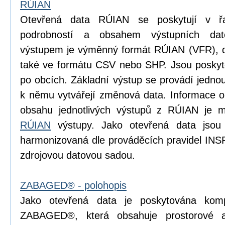
RÚIAN
Otevřená data RÚIAN se poskytují v řad
podrobností a obsahem výstupních dat
výstupem je výměnný formát RÚIAN (VFR), dí
také ve formátu CSV nebo SHP. Jsou poskyto
po obcích. Základní výstup se provádí jedn
k němu vytvářejí změnová data. Informace o p
obsahu jednotlivých výstupů z RÚIAN je m
RÚIAN
výstupy. Jako otevřená data jsou
harmonizovaná dle prováděcích pravidel INS
zdrojovou datovou sadou.
ZABAGED® - polohopis
Jako otevřená data je poskytována komp
ZABAGED®, která obsahuje prostorové 