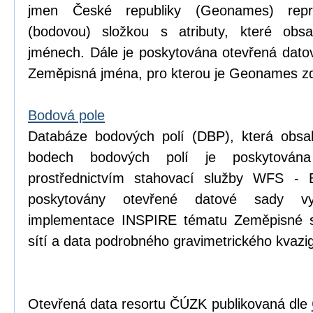
jmen České republiky (Geonames) repr
(bodovou) složkou s atributy, které obsa
jménech. Dále je poskytována otevřená dat
Zeměpisná jména, pro kterou je Geonames zd
Bodová pole
Databáze bodových polí (DBP), která obsa
bodech bodových polí je poskytován
prostřednictvím stahovací služby WFS - 
poskytovány otevřené datové sady v
implementace INSPIRE tématu Zeměpisné s
sítí a data podrobného gravimetrického kva
Otevřená data resortu ČÚZK publikovaná dle