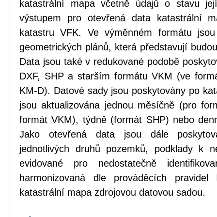
katastrální mapa včetně údajů o stavu její
výstupem pro otevřená data katastrální 
katastru VFK. Ve výměnném formátu jsou
geometrických plánů, která představují budou
Data jsou také v redukované podobě poskyt
DXF, SHP a starším formátu VKM (ve formá
KM-D). Datové sady jsou poskytovány po kat
jsou aktualizována jednou měsíčně (pro form
formát VKM), týdně (formát SHP) nebo den
Jako otevřená data jsou dále poskytová
jednotlivých druhů pozemků, podklady k n
evidované pro nedostatečně identifikov
harmonizovaná dle prováděcích pravidel
katastrální mapa zdrojovou datovou sadou.