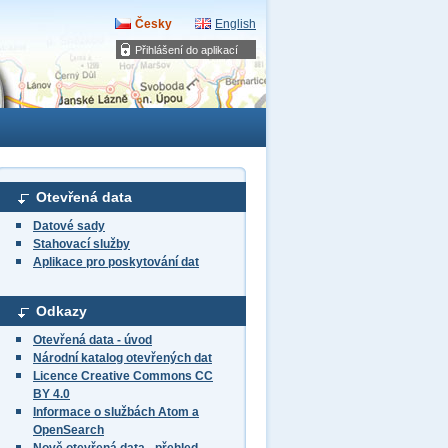
Česky
English
Přihlášení do aplikací
Otevřená data
Datové sady
Stahovací služby
Aplikace pro poskytování dat
Odkazy
Otevřená data - úvod
Národní katalog otevřených dat
Licence Creative Commons CC
BY 4.0
Informace o službách Atom a
OpenSearch