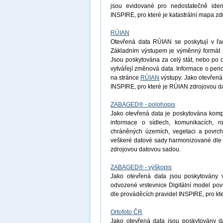
jsou evidované pro nedostatečně ident
INSPIRE, pro které je katastrální mapa z
RÚIAN
Otevřená data RÚIAN se poskytují v řad
Základním výstupem je výměnný formát R
Jsou poskytována za celý stát, nebo po 
vytvářejí změnová data. Informace o peri
na stránce
RÚIAN
výstupy. Jako otevřená
INSPIRE, pro které je RÚIAN zdrojovou d
ZABAGED® - polohopis
Jako otevřená data je poskytována komp
informace o sídlech, komunikacích, r
chráněných územích, vegetaci a povrchu
veškeré datové sady harmonizované dle 
zdrojovou datovou sadou.
ZABAGED® - výškopis
Jako otevřená data jsou poskytovány 
odvozené vrstevnice Digitální model po
dle prováděcích pravidel INSPIRE, pro k
Ortofoto ČR
Jako otevřená data jsou poskytovány d