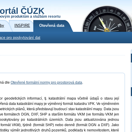
ortál ČÚZK
povým produktům a službám resortu
žby
INSPIRE
Otevřená data
ace pro poskytování dat
aná dle
Otevřené formální normy pro prostorová data
.
 geodetických informací, tj. katastrální mapa včetně údajů o stavu její
evřená data katastrální mapy je výměnný formát katastru VFK. Ve výměnném
trických plánů, která představují budoucí stav katastrální mapy. Data jsou
ve formátech DGN, DXF, SHP a starším formátu VKM (ve formátu VKM jen
oskytovány po katastrálních územích. Data jsou aktualizována jednou
ro formát VKM), týdně (formát SHP) nebo denně (formát DGN a DXF). Jako
atistiky výměr jednotlivých druhů pozemků, podklady k nemovitostem, které