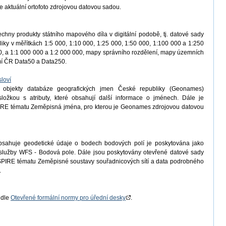
e aktuální ortofoto zdrojovou datovou sadou.
chny produkty státního mapového díla v digitální podobě, tj. datové sady
iky v měřítkách 1:5 000, 1:10 000, 1:25 000, 1:50 000, 1:100 000 a 1:250
, a 1:1 000 000 a 1:2 000 000, mapy správního rozdělení, mapy územních
emí ČR Data50 a Data250.
loví
 objekty databáze geografických jmen České republiky (Geonames)
ložkou s atributy, které obsahují další informace o jménech. Dále je
IRE tématu Zeměpisná jména, pro kterou je Geonames zdrojovou datovou
bsahuje geodetické údaje o bodech bodových polí je poskytována jako
í služby WFS - Bodová pole. Dále jsou poskytovány otevřené datové sady
PIRE tématu Zeměpisné soustavy souřadnicových sítí a data podrobného
.
 dle
Otevřené formální normy pro úřední desky
.