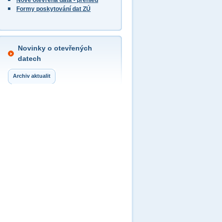
Nově otevřená data - přehled
Formy poskytování dat ZÚ
Novinky o otevřených
datech
Archiv aktualit