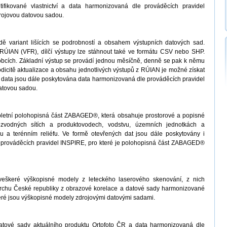
ifikované vlastnictví a data harmonizovaná dle prováděcích pravidel
drojovou datovou sadou.
ě variant lišících se podrobností a obsahem výstupních datových sad.
ÚIAN (VFR), dílčí výstupy lze stáhnout také ve formátu CSV nebo SHP.
obcích. Základní výstup se provádí jednou měsíčně, denně se pak k němu
odicitě aktualizace a obsahu jednotlivých výstupů z RÚIAN je možné získat
 data jsou dále poskytována data harmonizovaná dle prováděcích pravidel
atovou sadou.
letní polohopisná část ZABAGED®, která obsahuje prostorové a popisné
ozvodných sítích a produktovodech, vodstvu, územních jednotkách a
 a terénním reliéfu. Ve formě otevřených dat jsou dále poskytovány i
prováděcích pravidel INSPIRE, pro které je polohopisná část ZABAGED®
veškeré výškopisné modely z leteckého laserového skenování, z nich
vrchu České republiky z obrazové korelace a datové sady harmonizované
teré jsou výškopisné modely zdrojovými datovými sadami.
atové sady aktuálního produktu Ortofoto ČR a data harmonizovaná dle