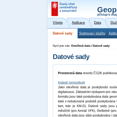
Geop
přístup k ma
Vítejte
Aplikace
Data
Slu
Datové sady
Stahovací služby
Aplik
Nyní jste zde:
Otevřená data / Datové sady
Datové sady
Prostorová data
resortu ČÚZK publikov
Katastr nemovitostí
Jako otevřená data je poskytován soubor
digitalizace. Základním výstupem pro ot
formátu jsou také poskytována data geome
také v redukované podobě poskytována 
tam, kde je KM-D). Datové sady jsou p
měsíčně (pro formát VFK), čtvrtletně (p
otevřená data jsou dále poskytovány i st