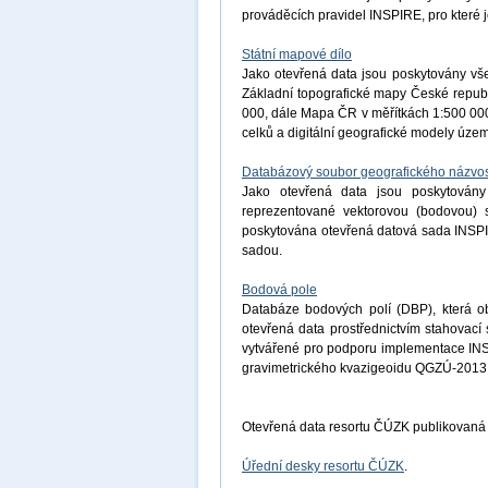
prováděcích pravidel INSPIRE, pro které j
Státní mapové dílo
Jako otevřená data jsou poskytovány vše
Základní topografické mapy České republ
000, dále Mapa ČR v měřítkách 1:500 000
celků a digitální geografické modely úz
Databázový soubor geografického názvos
Jako otevřená data jsou poskytovány
reprezentované vektorovou (bodovou) s
poskytována otevřená datová sada INSP
sadou.
Bodová pole
Databáze bodových polí (DBP), která o
otevřená data prostřednictvím stahovac
vytvářené pro podporu implementace INS
gravimetrického kvazigeoidu QGZÚ-2013
Otevřená data resortu ČÚZK publikovaná
Úřední desky resortu ČÚZK
.