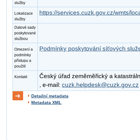
služby
https://services.cuzk.gov.cz/wmts/l
Lokalizace
služby
Datové sady
poskytované
službou
Podmínky poskytování síťových slu
Omezení a
podmínky
přístupu a
použití
Český úřad zeměměřický a katastrální
Kontakt
, e-mail:
cuzk.helpdesk@cuzk.gov.cz
Detailní metadata
Metadata XML