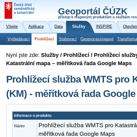
Geoportál ČÚZK
přístup k mapovým produktům a službám res
Vítejte
Aplikace
Data
Služby
INSPIRE
Otevřen
Vyhledávací
Prohlížecí
Stahovací
Geoprocessingové
Transforma
Nyní jste zde:
Služby / Prohlížecí / Prohlížecí slu
Katastrální mapa – měřítková řada Google Maps
Prohlížecí služba WMTS pro 
(KM) - měřítková řada Googl
Informace o produktu
Prohlížecí služba WMTS pro Katastrá
Název
měřítková řada Google Maps