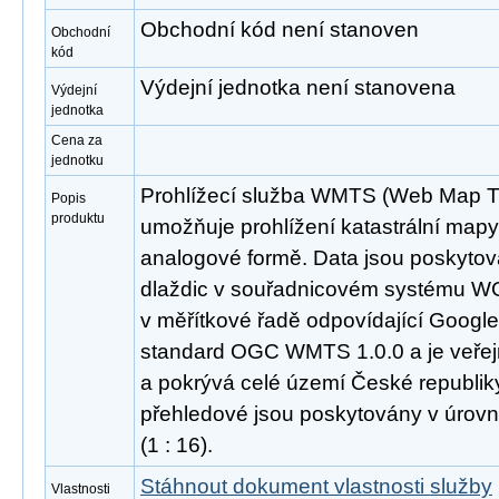
Obchodní kód není stanoven
Obchodní
kód
Výdejní jednotka není stanovena
Výdejní
jednotka
Cena za
jednotku
Prohlížecí služba WMTS (Web Map Til
Popis
produktu
umožňuje prohlížení katastrální mapy j
analogové formě. Data jsou poskyt
dlaždic v souřadnicovém systému W
v měřítkové řadě odpovídající Googl
standard OGC WMTS 1.0.0 a je veřej
a pokrývá celé území České republik
přehledové jsou poskytovány v úrovní
(1 : 16).
Stáhnout dokument vlastnosti služby
Vlastnosti