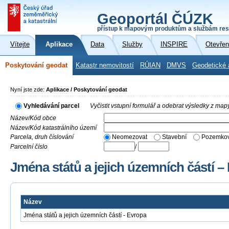
Geoportál ČÚZK
přístup k mapovým produktům a službám res
Vítejte
Aplikace
Data
Služby
INSPIRE
Otevřen
Poskytování geodat
Katastr nemovitostí
RÚIAN
DMVS
Geodetické 
Nyní jste zde:
Aplikace / Poskytování geodat
Vyhledávání parcel
Vyčistit vstupní formulář a odebrat výsledky z map
Název/Kód obce
Název/Kód katastrálního území
Parcela, druh číslování
Neomezovat
Stavební
Pozemkov
Parcelní číslo
/
Jména států a jejich územních částí –
Název
Jména států a jejich územních částí - Evropa