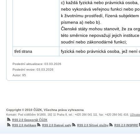
c) každá fyzická nebo právnická osoba, 
nebo vykonává veřejnou funkci nebo pos
k životnímu prostředí, řízená subjekte
písmena a) nebo b).
Členské státy mohou stanovit, že za org
této směrnice nepovažují jejich instituc
soudní nebo zákonodárné funkci;
fyzická nebo právnická osoba, jež není
třetí strana
Poslední aktualizace: 03.03.2026
Poslední revize:
03.03.2026
Autor: 95
Copyright © 2010 ČÚZK, Všechna práva vyhrazena
Kontakt: Pod sídlištěm 9/1800, 182 11 Praha 8, tel.: +420 284 041 111, fax: +420 284 041 416,
Uživate
RSS 2.0 Geoportál ČÚZK
RSS 2.0 Aplikace
RSS 2.0 Datové sady
RSS 2.0 Síťové služby
RSS 2.0 INSPIRE