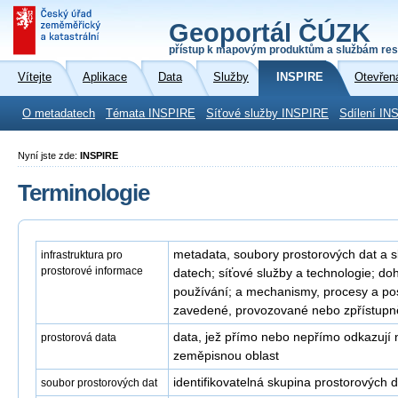
Geoportál ČÚZK
přístup k mapovým produktům a službám res
Vítejte
Aplikace
Data
Služby
INSPIRE
Otevřen
O metadatech
Témata INSPIRE
Síťové služby INSPIRE
Sdílení IN
Nyní jste zde:
INSPIRE
Terminologie
metadata, soubory prostorových dat a s
infrastruktura pro
prostorové informace
datech; síťové služby a technologie; doh
používání; a mechanismy, procesy a po
zavedené, provozované nebo zpřístupně
data, jež přímo nebo nepřímo odkazují 
prostorová data
zeměpisnou oblast
identifikovatelná skupina prostorových d
soubor prostorových dat