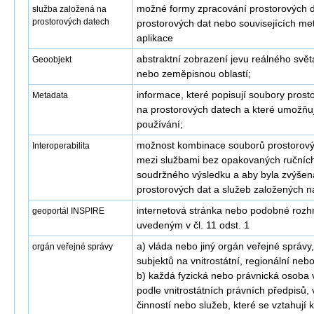
možné formy zpracování prostorových 
služba založená na
prostorových datech
prostorových dat nebo souvisejících me
aplikace
abstraktní zobrazení jevu reálného světa
Geoobjekt
nebo zeměpisnou oblastí;
informace, které popisují soubory pros
Metadata
na prostorových datech a které umožňují 
používání;
možnost kombinace souborů prostorov
Interoperabilita
mezi službami bez opakovaných ručních
soudržného výsledku a aby byla zvýšen
prostorových dat a služeb založených n
internetová stránka nebo podobné rozhra
geoportál INSPIRE
uvedeným v čl. 11 odst. 1
a) vláda nebo jiný orgán veřejné správy
orgán veřejné správy
subjektů na vnitrostátní, regionální nebo
b) každá fyzická nebo právnická osoba v
podle vnitrostátních právních předpisů, 
činností nebo služeb, které se vztahují 