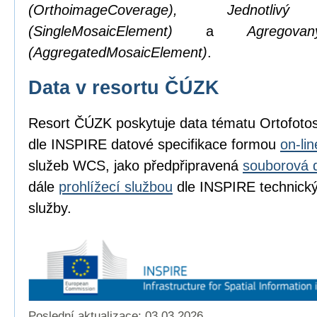
(OrthoimageCoverage), Jednotl
(SingleMosaicElement)
a
Agregov
(AggregatedMosaicElement)
.
Data v resortu ČÚZK
Resort ČÚZK poskytuje data tématu Ortofot
dle INSPIRE datové specifikace formou
on-li
služeb WCS, jako předpřipravená
souborová 
dále
prohlížecí službou
dle INSPIRE technickýc
služby.
Poslední aktualizace: 03.03.2026