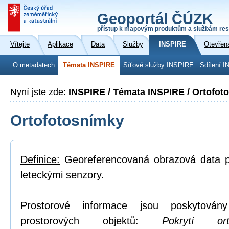
Geoportál ČÚZK
přístup k mapovým produktům a službám res
Vítejte
Aplikace
Data
Služby
INSPIRE
Otevřen
O metadatech
Témata INSPIRE
Síťové služby INSPIRE
Sdílení I
Nyní jste zde:
INSPIRE / Témata INSPIRE / Ortofot
Ortofotosnímky
Definice:
Georeferencovaná obrazová data po
leteckými senzory.
Prostorové informace jsou poskytovány
prostorových objektů:
Pokrytí or