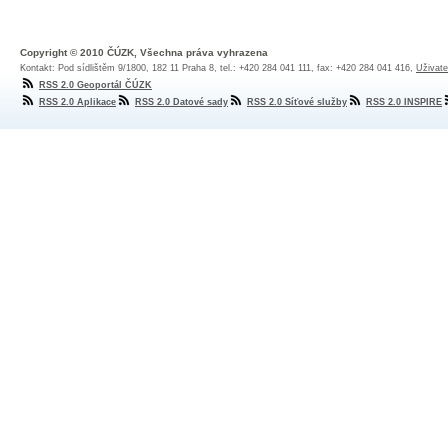
Copyright © 2010 ČÚZK, Všechna práva vyhrazena
Kontakt: Pod sídlištěm 9/1800, 182 11 Praha 8, tel.: +420 284 041 111, fax: +420 284 041 416,
Uživate
RSS 2.0 Geoportál ČÚZK
RSS 2.0 Aplikace
RSS 2.0 Datové sady
RSS 2.0 Síťové služby
RSS 2.0 INSPIRE