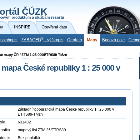
ortál ČÚZK
povým produktům a službám resortu
by
INSPIRE
Otevřená data
®
 polohopis
ZABAGED
- výškopis
Ortofoto
Mapy
Bodová pole
Geon
ické mapy ČR / ZTM 1:25 000/ETRS89-TMzn
 mapa České republiky 1 : 25 000 v
Základní topografická mapa České republiky 1 : 25 000 v
ETRS89-TMzn
kód
631402
dnotka
mapový list ZTM 25/ETRS89
ednotku
Bez poplatků