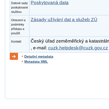
Poskytovaná data
Datové sady
poskytované
službou
Zásady užívání dat a služeb ZÚ
Omezení a
podmínky
přístupu a
použití
Český úřad zeměměřický a katastrální
Kontakt
, e-mail:
cuzk.helpdesk@cuzk.gov.cz
Detailní metadata
Metadata XML