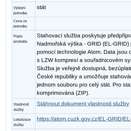
stát
Výdejní
jednotka
Cena za
jednotku
Stahovací služba poskytuje předpřip
Popis
produktu
Nadmořská výška - GRID (EL-GRID) 
pomocí technologie Atom. Data jsou 
s LZW kompresí a souřadnicovém s
Služba je veřejně dostupná, bezúpla
České republiky a umožňuje stahován
jednom souboru pro celý stát. Pro st
komprimována (ZIP).
Stáhnout dokument vlastnosti služby
Vlastnosti
služby
https://atom.cuzk.gov.cz/EL-GRID/E
Lokalizace
služby