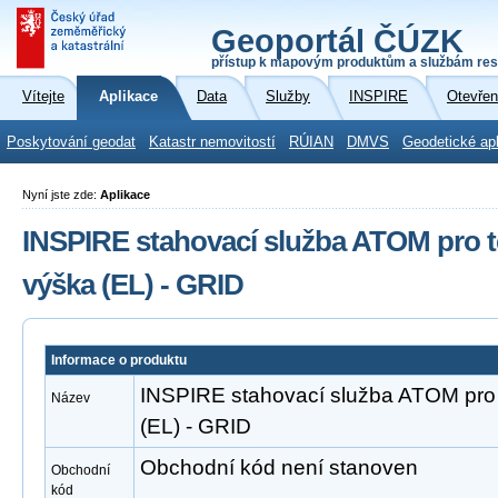
Geoportál ČÚZK
přístup k mapovým produktům a službám res
Vítejte
Aplikace
Data
Služby
INSPIRE
Otevřen
Poskytování geodat
Katastr nemovitostí
RÚIAN
DMVS
Geodetické ap
Nyní jste zde:
Aplikace
INSPIRE stahovací služba ATOM pro
výška (EL) - GRID
Informace o produktu
INSPIRE stahovací služba ATOM pr
Název
(EL) - GRID
Obchodní kód není stanoven
Obchodní
kód