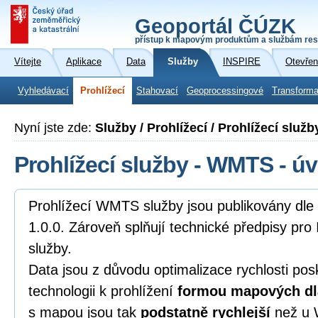
Geoportál ČÚZK
přístup k mapovým produktům a službám res
Vítejte
Aplikace
Data
Služby
INSPIRE
Otevřen
Vyhledávací
Prohlížecí
Stahovací
Geoprocessingové
Transforma
Nyní jste zde:
Služby / Prohlížecí / Prohlížecí služ
Prohlížecí služby - WMTS - ú
Prohlížecí WMTS služby jsou publikovány d
1.0.0. Zároveň splňují technické předpisy pro
služby.
Data jsou z důvodu optimalizace rychlosti pos
technologii k prohlížení
formou mapových dl
s mapou jsou tak
podstatně rychlejší
než u 