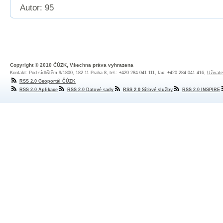
Autor: 95
Copyright © 2010 ČÚZK, Všechna práva vyhrazena
Kontakt: Pod sídlištěm 9/1800, 182 11 Praha 8, tel.: +420 284 041 111, fax: +420 284 041 416,
Uživate
RSS 2.0 Geoportál ČÚZK
RSS 2.0 Aplikace
RSS 2.0 Datové sady
RSS 2.0 Síťové služby
RSS 2.0 INSPIRE