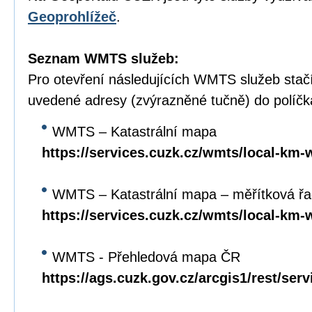
Geoprohlížeč
.
Seznam WMTS služeb:
Pro otevření následujících WMTS služeb stačí
uvedené adresy (zvýrazněné tučně) do políč
WMTS – Katastrální mapa
https://services.cuzk.cz/wmts/local-km-
WMTS – Katastrální mapa – měřítková ř
https://services.cuzk.cz/wmts/local-km
WMTS - Přehledová mapa ČR
https://ags.cuzk.gov.cz/arcgis1/rest/se