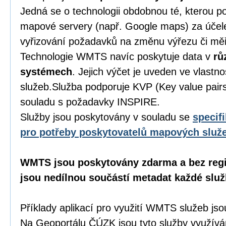
Jedná se o technologii obdobnou té, kterou p
mapové servery (např. Google maps) za účel
vyřizování požadavků na změnu výřezu či mě
Technologie WMTS navíc poskytuje data v
rů
systémech
. Jejich výčet je uveden ve vlastno
služeb.Služba podporuje KVP (Key value pairs)
souladu s požadavky INSPIRE.
Služby jsou poskytovány v souladu se
specif
pro potřeby poskytovatelů mapových služ
WMTS jsou poskytovány zdarma a bez regi
jsou nedílnou součástí metadat každé služ
Příklady aplikací pro využití WMTS služeb j
Na Geoportálu ČÚZK jsou tyto služby využívá