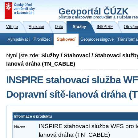
Geoportál ČÚZK
přístup k mapovým produktům a službám res
Vítejte
Aplikace
Data
Služby
INSPIRE
Otevřen
Vyhledávací
Prohlížecí
Stahovací
Geoprocessingové
Transforma
Nyní jste zde:
Služby / Stahovací / Stahovací služb
lanová dráha (TN_CABLE)
INSPIRE stahovací služba WF
Dopravní sítě-lanová dráha 
Informace o produktu
INSPIRE stahovací služba WFS pro t
Název
lanová dráha (TN_CABLE)