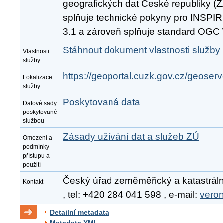
geografických dat České republiky 
splňuje technické pokyny pro INSPIR
3.1 a zároveň splňuje standard OGC
Stáhnout dokument vlastnosti služby
Vlastnosti
služby
https://geoportal.cuzk.gov.cz/geoserv
Lokalizace
služby
Poskytovaná data
Datové sady
poskytované
službou
Zásady užívání dat a služeb ZÚ
Omezení a
podmínky
přístupu a
použití
Český úřad zeměměřický a katastráln
Kontakt
, tel: +420 284 041 598 , e-mail:
vero
Detailní metadata
Metadata XML