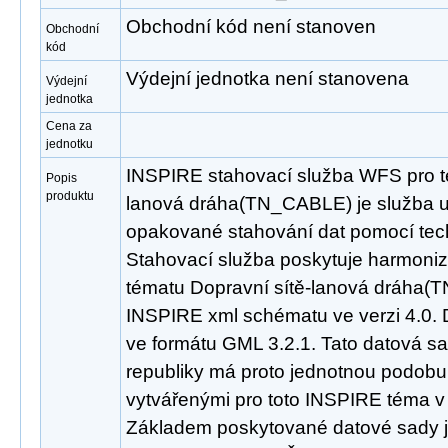
Obchodní kód není stanoven
Obchodní
kód
Výdejní jednotka není stanovena
Výdejní
jednotka
Cena za
jednotku
INSPIRE stahovací služba WFS pro t
Popis
produktu
lanová dráha(TN_CABLE) je služba u
opakované stahování dat pomocí tec
Stahovací služba poskytuje harmoni
tématu Dopravní sítě-lanová dráha(
INSPIRE xml schématu ve verzi 4.0. 
ve formátu GML 3.2.1. Tato datová s
republiky má proto jednotnou podobu 
vytvářenými pro toto INSPIRE téma v 
Základem poskytované datové sady j