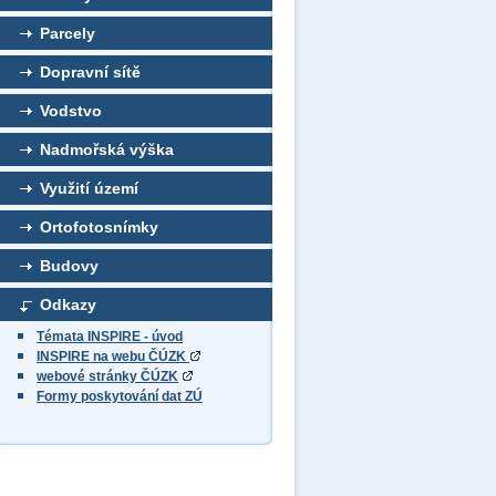
Parcely
Dopravní sítě
Vodstvo
Nadmořská výška
Využití území
Ortofotosnímky
Budovy
Odkazy
Témata INSPIRE - úvod
INSPIRE na webu ČÚZK
webové stránky ČÚZK
Formy poskytování dat ZÚ