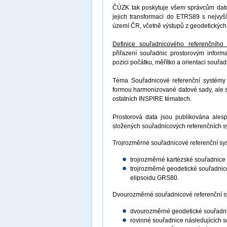
ČÚZK tak poskytuje všem správcům dat
jejich transformaci do ETRS89 s nejvyšš
území ČR, včetně výstupů z geodetických
Definice souřadnicového referenčního
přiřazení souřadnic prostorovým infor
pozici počátku, měřítko a orientaci souř
Téma Souřadnicové referenční systémy 
formou harmonizované datové sady, ale st
ostatních INSPIRE tématech.
Prostorová data jsou publikována ale
složených souřadnicových referenčních 
Trojrozměrné souřadnicové referenční s
trojrozměrné kartézské souřadnice
trojrozměrné geodetické souřadnic
elipsoidu GRS80.
Dvourozměrné souřadnicové referenční s
dvourozměrné geodetické souřadni
rovinné souřadnice následujících 