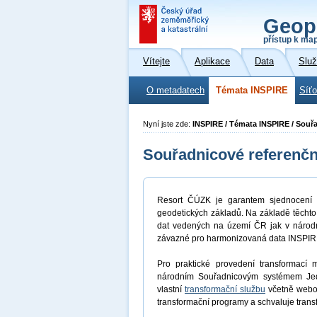
Geop
přístup k ma
Vítejte
Aplikace
Data
Slu
O metadatech
Témata INSPIRE
Síť
Nyní jste zde:
INSPIRE / Témata INSPIRE / Souř
Souřadnicové referenč
Resort ČÚZK je garantem sjednocení r
geodetických základů. Na základě těchto
dat vedených na území ČR jak v národn
závazné pro harmonizovaná data INSPIR
Pro praktické provedení transformací
národním Souřadnicovým systémem Jedno
vlastní
transformační službu
včetně webov
transformační programy a schvaluje trans