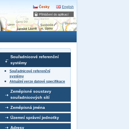
Česky
English
Přihlášení do aplikací
Souřadnicové referenční
systémy
Souřadnicové referenční
systémy
Aktuální verze datové specifikace
Zeměpisné soustavy
souřadnicových sítí
Zeměpisná jména
Územní správní jednotky
Adresy