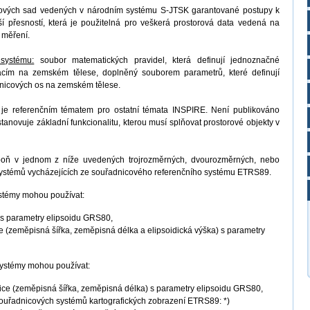
ových sad vedených v národním systému S-JTSK garantované postupy k
í přesností, která je použitelná pro veškerá prostorová data vedená na
 měření.
 systému:
soubor matematických pravidel, která definují jednoznačné
macím na zemském tělese, doplněný souborem parametrů, které definují
adnicových os na zemském tělese.
je referenčním tématem pro ostatní témata INSPIRE. Není publikováno
anovuje základní funkcionalitu, kterou musí splňovat prostorové objekty v
spoň v jednom z níže uvedených trojrozměrných, dvourozměrných, nebo
systémů vycházejících ze souřadnicového referenčního systému ETRS89.
ystémy mohou používat:
 s parametry elipsoidu GRS80,
e (zeměpisná šířka, zeměpisná délka a elipsoidická výška) s parametry
ystémy mohou používat:
ce (zeměpisná šířka, zeměpisná délka) s parametry elipsoidu GRS80,
souřadnicových systémů kartografických zobrazení ETRS89: *)