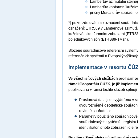
Lambertův azimutální stejn
Lambertův konformní kuželo
příčný Mercatorův souřadni
*) pozn. zde uvádíme označení souřadnic
označení: ETRS89 v Lambertově azimutá
kuželovém konformním zobrazení (ETRS8
poledníkových zón (ETRS89-TMzn).
Složené souřadnicové referenční systém
referenčních systémů a Evropský výškový
Implementace v resortu ČÚ
Ve všech síťových službách pro harmon
rámci Geoportálu ČÚZK, je již impleme
publikovaná v rámci těchto služeb splňuj
Prostorová data jsou vyjádřena v 
dvourozměrné geodetické souřadni
rovinné souřadnice.
Parametry použitého souřadnicové
souřadnicových systémů - registru
identifikátor tohoto zobrazení dle
Pro téma Souřadnicové referenční sys