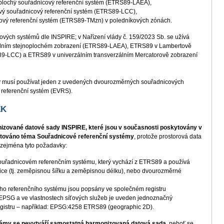
oplochý souřadnicový referenční systém (ETRS89-LAEA),
vý souřadnicový referenční systém (ETRS89-LCC),
cový referenční systém (ETRS89-TMzn) v poledníkových zónách.
ových systémů dle INSPIRE; v Nařízení vlády č. 159/2023 Sb. se užívá
lním stejnoplochém zobrazení (ETRS89-LAEA), ETRS89 v Lambertově
9-LCC) a ETRS89 v univerzálním transverzálním Mercatorově zobrazení
y musí používat jeden z uvedených dvourozměrných souřadnicových
 referenční systém (EVRS).
ZK
izované datové sady INSPIRE, které jsou v současnosti poskytovány v
ntováno téma Souřadnicové referenční systémy
, protože prostorová data
í zejména tyto požadavky:
souřadnicovém referenčním systému, který vychází z ETRS89 a používá
ce (tj. zeměpisnou šířku a zeměpisnou délku), nebo dvourozměrné
ho referenčního systému jsou popsány ve společném registru
 EPSG a ve vlastnostech síťových služeb je uveden jednoznačný
 registru – například: EPSG:4258 ETRS89 (geographic 2D).
témy se nevytváří samostatná harmonizovaná datová sada
, neboť se