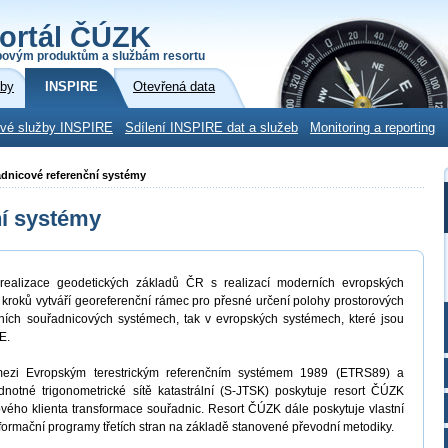
ortál ČÚZK
povým produktům a službám resortu
žby
INSPIRE
Otevřená data
ové služby INSPIRE
Sdílení INSPIRE dat a služeb
Monitoring a reporting
adnicové referenční systémy
ní systémy
ealizace geodetických základů ČR s realizací moderních evropských
 kroků vytváří georeferenční rámec pro přesné určení polohy prostorových
ích souřadnicových systémech, tak v evropských systémech, které jsou
E.
 mezi Evropským terestrickým referenčním systémem 1989 (ETRS89) a
tné trigonometrické sítě katastrální (S-JTSK) poskytuje resort ČÚZK
ého klienta transformace souřadnic. Resort ČÚZK dále poskytuje vlastní
formační programy třetích stran na základě stanovené převodní metodiky.