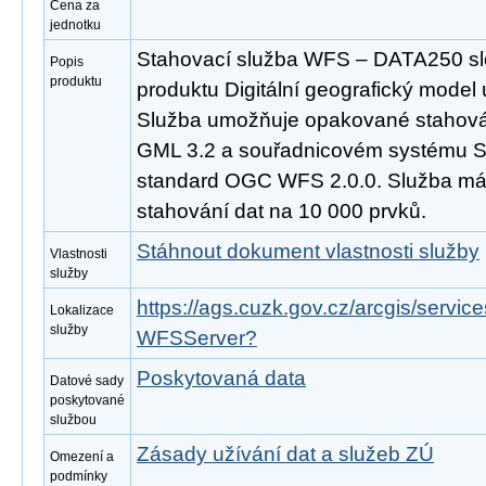
Cena za
jednotku
Stahovací služba WFS – DATA250 slo
Popis
produktu
produktu Digitální geografický model
Služba umožňuje opakované stahován
GML 3.2 a souřadnicovém systému S
standard OGC WFS 2.0.0. Služba m
stahování dat na 10 000 prvků.
Stáhnout dokument vlastnosti služby
Vlastnosti
služby
https://ags.cuzk.gov.cz/arcgis/serv
Lokalizace
služby
WFSServer?
Poskytovaná data
Datové sady
poskytované
službou
Zásady užívání dat a služeb ZÚ
Omezení a
podmínky