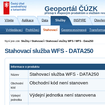
Geoportál ČÚZK
přístup k mapovým produktům a službám res
Vítejte
Aplikace
Data
Služby
INSPIRE
Otevřen
Vyhledávací
Prohlížecí
Stahovací
Geoprocessingové
Transforma
Nyní jste zde:
Služby / Stahovací / Stahovací služby WFS / WFS - Data250
Stahovací služba WFS - DATA250
Informace o produktu
Stahovací služba WFS - DATA250
Název
Obchodní kód není stanoven
Obchodní
kód
Výdejní jednotka není stanovena
Výdejní
jednotka