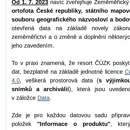
Od 1. 7. 2023
navíc zveřejňuje Zeměměřický
ortofota České republiky, státního mapov
souboru geografického názvosloví a bodo
otevřená data na základě novely zák
zeměměřictví a o změně a doplnění některýc
jeho zavedením.
To v praxi znamená, že resort ČÚZK poskyt
dat, bezplatně na základě jednotné licence
C
4.0
, veškerá prostorová data (
s výjimko
snímků a archiválií
), která jsou uvede
v záložce
Data
.
Zde je pro každou datovou sadu připrav
položek
"Informace o produktu"
, kter