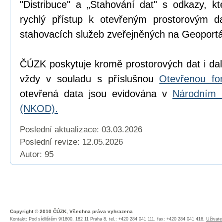
"Distribuce" a „Stahování dat" s odkazy, k
rychlý přístup k otevřeným prostorovým d
stahovacích služeb zveřejněných na Geoport
ČÚZK poskytuje kromě prostorových dat i dal
vždy v souladu s příslušnou
Otevřenou fo
otevřená data jsou evidována v
Národním 
(NKOD).
Poslední aktualizace: 03.03.2026
Poslední revize:
12.05.2026
Autor: 95
Copyright © 2010 ČÚZK, Všechna práva vyhrazena
Kontakt: Pod sídlištěm 9/1800, 182 11 Praha 8, tel.: +420 284 041 111, fax: +420 284 041 416,
Uživate