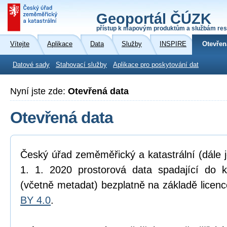
Geoportál ČÚZK
přístup k mapovým produktům a službám res
Vítejte
Aplikace
Data
Služby
INSPIRE
Otevřen
Datové sady
Stahovací služby
Aplikace pro poskytování dat
Nyní jste zde:
Otevřená data
Otevřená data
Český úřad zeměměřický a katastrální (dále 
1. 1. 2020 prostorová data spadající do 
(včetně metadat) bezplatně na základě licen
BY 4.0
.