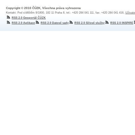
Copyright © 2010 ČÚZK, Všechna práva vyhrazena
Kontakt: Pod sídlištěm 9/1800, 182 11 Praha 8, tel.: +420 284 041 111, fax: +420 284 041 416,
Uživate
RSS 2.0 Geoportál ČÚZK
RSS 2.0 Aplikace
RSS 2.0 Datové sady
RSS 2.0 Síťové služby
RSS 2.0 INSPIRE