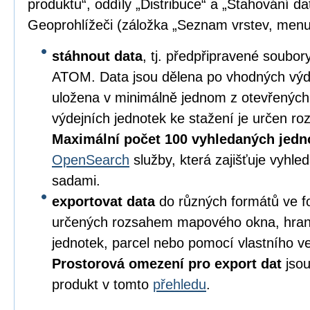
produktu“, oddíly „Distribuce“ a „Stahování da
Geoprohlížeči (záložka „Seznam vrstev, menu
stáhnout data
, tj. předpřipravené soubo
ATOM. Data jsou dělena po vhodných výd
uložena v minimálně jednom z otevřených
výdejních jednotek ke stažení je určen 
Maximální počet 100 vyhledaných jedn
OpenSearch
služby, která zajišťuje vyhl
sadami.
exportovat data
do různých formátů ve 
určených rozsahem mapového okna, hran
jednotek, parcel nebo pomocí vlastního v
Prostorová omezení pro export dat
jsou
produkt v tomto
přehledu
.