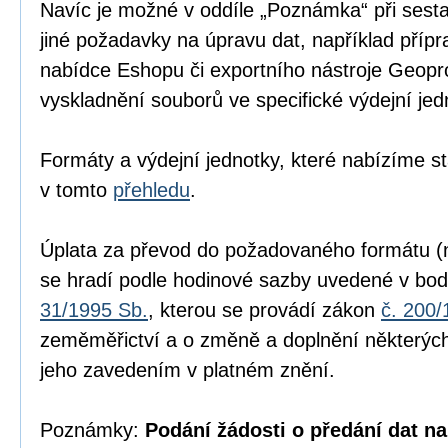
Navíc je možné v oddíle „Poznámka“ při sesta
jiné požadavky na úpravu dat, například přípr
nabídce Eshopu či exportního nástroje Geopr
vyskladnění souborů ve specifické výdejní jed
Formáty a výdejní jednotky, které nabízíme s
v tomto
přehledu
.
Úplata za převod do požadovaného formátu (n
se hradí podle hodinové sazby uvedené v bod
31/1995 Sb.
, kterou se provádí zákon
č. 200/
zeměměřictví a o změně a doplnění některých
jeho zavedením v platném znění.
Poznámky:
Podání žádosti o předání dat na