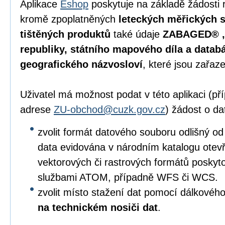
Aplikace
Eshop
poskytuje na základě žádosti 
kromě zpoplatněných
leteckých měřických s
tištěných produktů
také údaje
ZABAGED® , 
republiky, státního mapového díla a data
geografického názvosloví
, které jsou zařaz
Uživatel má možnost podat v této aplikaci (p
adrese
ZU-obchod@cuzk.gov.cz
) žádost o da
zvolit formát datového souboru odlišný od
data evidována v národním katalogu otevře
vektorových či rastrových formátů posky
službami ATOM, případně WFS či WCS.
zvolit místo stažení dat pomocí dálkového
na technickém nosiči dat
.