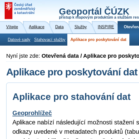
Geoportál ČÚZK
přístup k mapovým produktům a službám res
Vítejte
Aplikace
Data
Služby
INSPIRE
Otevřen
Datové sady
Stahovací služby
Aplikace pro poskytování dat
Nyní jste zde:
Otevřená data / Aplikace pro poskyt
Aplikace pro poskytování dat
Aplikace pro stahování dat
Geoprohlížeč
Aplikace nabízí následující možnosti stažení
odkazy uvedené v metadatech produktů (tabu