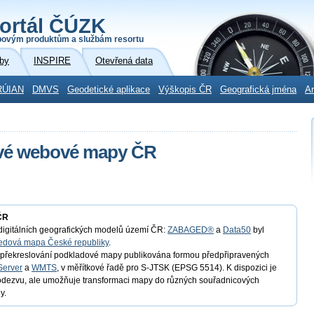
ortál ČÚZK
povým produktům a službám resortu
by
INSPIRE
Otevřená data
RÚIAN
DMVS
Geodetické aplikace
Výškopis ČR
Geografická jména
Ar
ové webové mapy ČR
ČR
t digitálních geografických modelů území ČR:
ZABAGED®
a
Data50
byl
edová mapa České republiky
.
o překreslování podkladové mapy publikována formou předpřipravených
Server
a
WMTS
, v měřítkové řadě pro S-JTSK (EPSG 5514). K dispozici je
 odezvu, ale umožňuje transformaci mapy do různých souřadnicových
y.