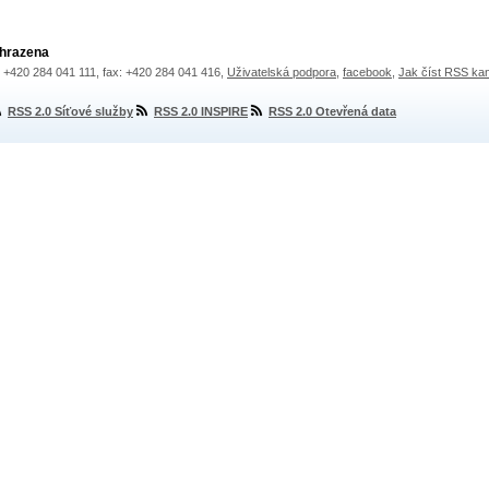
yhrazena
.: +420 284 041 111, fax: +420 284 041 416,
Uživatelská podpora
,
facebook
,
Jak číst RSS ka
RSS 2.0 Síťové služby
RSS 2.0 INSPIRE
RSS 2.0 Otevřená data