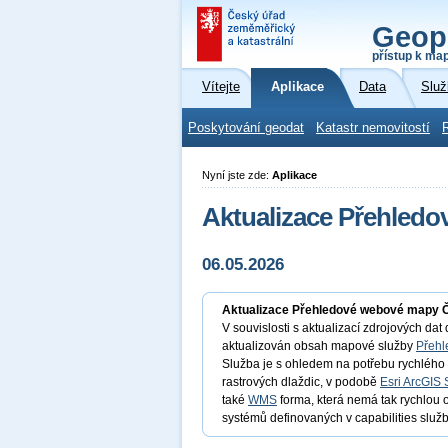
Geop
přístup k ma
Vítejte
Aplikace
Data
Služ
Poskytování geodat
Katastr nemovitostí
Nyní jste zde:
Aplikace
Aktualizace Přehled
06.05.2026
Aktualizace Přehledové webové mapy 
V souvislosti s aktualizací zdrojových da
aktualizován obsah mapové služby
Přehl
Služba je s ohledem na potřebu rychléh
rastrových dlaždic, v podobě
Esri ArcGIS 
také
WMS
forma, která nemá tak rychlou
systémů definovaných v capabilities služb