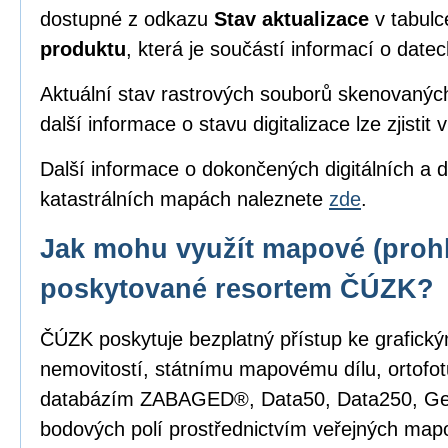
dostupné z odkazu
Stav aktualizace
v tabul
produktu
, která je součástí informací o date
Aktuální stav rastrových souborů skenovanýc
další informace o stavu digitalizace lze zjistit 
Další informace o dokončených digitálních a d
katastrálních mapách naleznete
zde
.
Jak mohu využít mapové (prohl
poskytované resortem ČÚZK?
ČÚZK poskytuje bezplatný přístup ke grafick
nemovitostí, státnímu mapovému dílu, ortofot
databázím ZABAGED®, Data50, Data250, G
bodových polí prostřednictvím veřejných mapo