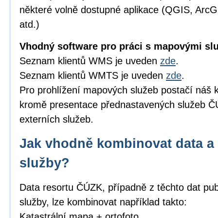
některé volně dostupné aplikace (QGIS, Arc
atd.)
Vhodný software pro práci s mapovými sl
Seznam klientů WMS je uveden
zde
.
Seznam klientů WMTS je uveden
zde
.
Pro prohlížení mapových služeb postačí náš k
kromě presentace přednastavených služeb ČÚ
externích služeb.
Jak vhodně kombinovat data a 
služby?
Data resortu ČÚZK, případně z těchto dat pub
služby, lze kombinovat například takto:
Katastrální mapa + ortofoto,