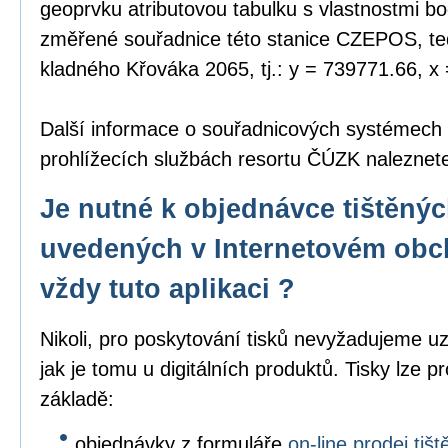
geoprvku atributovou tabulku s vlastnostmi bo
změřené souřadnice této stanice CZEPOS, tedy
kladného Křováka 2065, tj.: y = 739771.66, x
Další informace o souřadnicových systémech
prohlížecích službách resortu ČÚZK nalezne
Je nutné k objednávce tištěný
uvedených v Internetovém obc
vždy tuto aplikaci ?
Nikoli, pro poskytování tisků nevyžadujeme uz
jak je tomu u digitálních produktů. Tisky lze p
základě:
objednávky z formuláře
on-line prodej ti