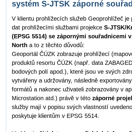
systém S-JTSK záporné souřa
V klientu prohlížecích služeb Geoprohlížeč je
dat prohlížecími službami projekce
S-JTSK/Kr
(EPSG 5514) se zápornými souřadnicemi v p
North
a to z těchto důvodů:
Geoportál ČÚZK zobrazuje prohlížecí (mapové)
produktů resortu ČÚZK (např. data ZABAGE
bodových polí apod.), které jsou ve svých zd
vytvářeny a udržovány, následně exportován
formátů a nakonec uživateli zobrazovány v ap
Microstation atd.) právě v této
záporné proje
služby mají v popisu svých vlastností uveden
poskytuje klientům v EPSG 5514.