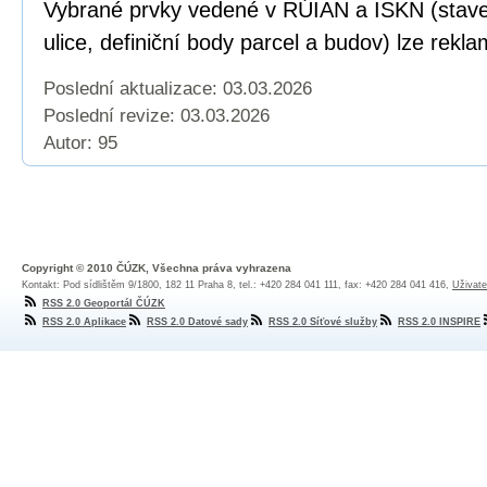
Vybrané prvky vedené v RÚIAN a ISKN (staveb
ulice, definiční body parcel a budov) lze rekl
Poslední aktualizace: 03.03.2026
Poslední revize:
03.03.2026
Autor: 95
Copyright © 2010 ČÚZK, Všechna práva vyhrazena
Kontakt: Pod sídlištěm 9/1800, 182 11 Praha 8, tel.: +420 284 041 111, fax: +420 284 041 416,
Uživate
RSS 2.0 Geoportál ČÚZK
RSS 2.0 Aplikace
RSS 2.0 Datové sady
RSS 2.0 Síťové služby
RSS 2.0 INSPIRE