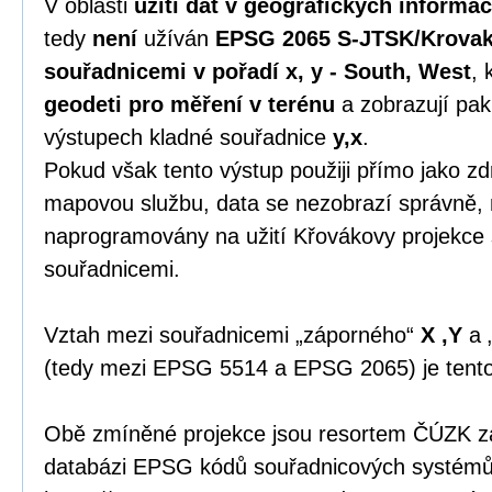
V oblasti
užití dat v geografických informa
tedy
není
užíván
EPSG 2065 S-JTSK/Krovak
souřadnicemi v pořadí x, y - South, West
, 
geodeti pro měření v terénu
a zobrazují pak
výstupech kladné souřadnice
y,x
.
Pokud však tento výstup použiji přímo jako zdr
mapovou službu, data se nezobrazí správně, 
naprogramovány na užití Křovákovy projekce
souřadnicemi.
Vztah mezi souřadnicemi „záporného“
X ,Y
a 
(tedy mezi EPSG 5514 a EPSG 2065) je tent
Obě zmíněné projekce jsou resortem ČÚZK zap
databázi EPSG kódů souřadnicových systémů 