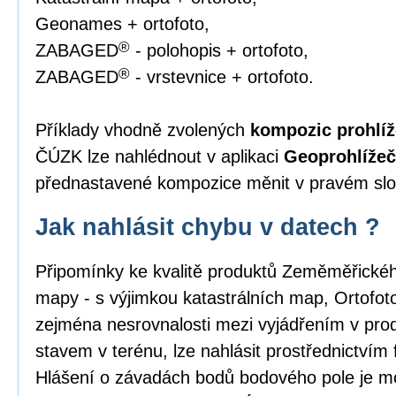
Geonames + ortofoto,
®
ZABAGED
- polohopis + ortofoto,
®
ZABAGED
- vrstevnice + ortofoto.
Příklady vhodně zvolených
kompozic prohlíž
ČÚZK lze nahlédnout v aplikaci
Geoprohlížeč
přednastavené kompozice měnit v pravém slou
Jak nahlásit chybu v datech ?
Připomínky ke kvalitě produktů Zeměměřick
mapy - s výjimkou katastrálních map, Ortofo
zejména nesrovnalosti mezi vyjádřením v pro
stavem v terénu, lze nahlásit prostřednictvím
Hlášení o závadách bodů bodového pole je m