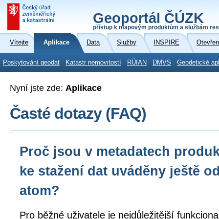
Geoportál ČÚZK
přístup k mapovým produktům a službám res
Vítejte
Aplikace
Data
Služby
INSPIRE
Otevřen
Poskytování geodat
Katastr nemovitostí
RÚIAN
DMVS
Geodetické ap
Nyní jste zde:
Aplikace
Časté dotazy (FAQ)
Proč jsou v metadatech produk
ke stažení dat uváděny ještě o
atom?
Pro běžné uživatele je nejdůležitější funkcion