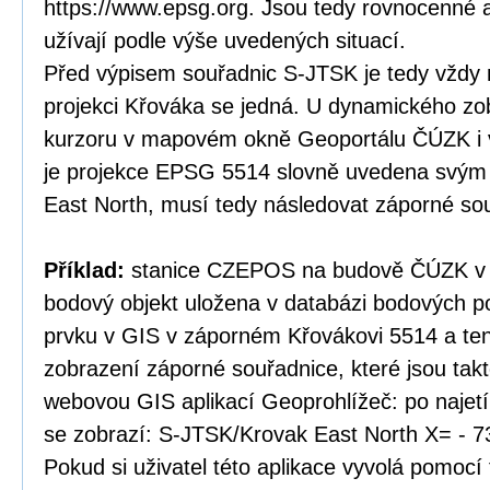
https://www.epsg.org. Jsou tedy rovnocenné a
užívají podle výše uvedených situací.
Před výpisem souřadnic S-JTSK je tedy vždy 
projekci Křováka se jedná. U dynamického zo
kurzoru v mapovém okně Geoportálu ČÚZK i v
je projekce EPSG 5514 slovně uvedena svý
East North, musí tedy následovat záporné so
Příklad:
stanice CZEPOS na budově ČÚZK v P
bodový objekt uložena v databázi bodových po
prvku v GIS v záporném Křovákovi 5514 a te
zobrazení záporné souřadnice, které jsou tak
webovou GIS aplikací Geoprohlížeč: po najet
se zobrazí: S-JTSK/Krovak East North X= - 7
Pokud si uživatel této aplikace vyvolá pomocí