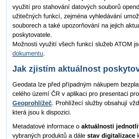
využití pro stahování datových souborů opend
užitečných funkcí, zejména vyhledávání umožňu
souborech a také upozorňování na jejich aktu
poskytovatele.
Možnosti využití všech funkcí služeb ATOM j
dokumentu
.
Jak zjistím aktuálnost poskyt
Geodata lze před případným nákupem bezpl
celého území ČR v aplikaci pro presentaci pro
Geoprohlížeč
. Prohlížecí služby obsahují vž
která jsou k dispozici.
Metadatové informace o
aktuálnosti jednot
vybraných produktů a dále
stav digitalizace
k