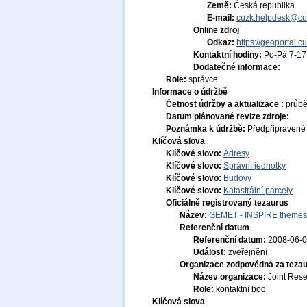
Země:
Česká republika
E-mail:
cuzk.helpdesk@cu
Online zdroj
Odkaz:
https://geoportal.c
Kontaktní hodiny:
Po-Pá 7-1
Dodatečné informace:
Role:
správce
Informace o údržbě
Četnost údržby a aktualizace :
průb
Datum plánované revize zdroje:
Poznámka k údržbě:
Předpřipravené
Klíčová slova
Klíčové slovo:
Adresy
Klíčové slovo:
Správní jednotky
Klíčové slovo:
Budovy
Klíčové slovo:
Katastrální parcely
Oficiálně registrovaný tezaurus
Název:
GEMET - INSPIRE themes,
Referenční datum
Referenční datum:
2008-06-
Událost:
zveřejnění
Organizace zodpovědná za tezau
Název organizace:
Joint Res
Role:
kontaktní bod
Klíčová slova