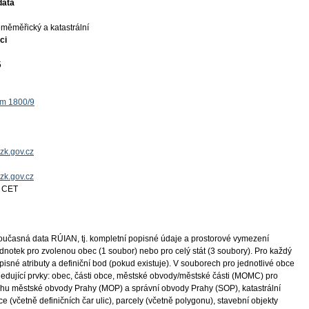
data
měměřický a katastrální
ci
5
ěm 1800/9
zk.gov.cz
uzk.gov.cz
7 CET
učasná data RÚIAN, tj. kompletní popisné údaje a prostorové vymezení
otek pro zvolenou obec (1 soubor) nebo pro celý stát (3 soubory). Pro každý
sné atributy a definiční bod (pokud existuje). V souborech pro jednotlivé obce
ující prvky: obec, části obce, městské obvody/městské části (MOMC) pro
ahu městské obvody Prahy (MOP) a správní obvody Prahy (SOP), katastrální
ce (včetně definičních čar ulic), parcely (včetně polygonu), stavební objekty