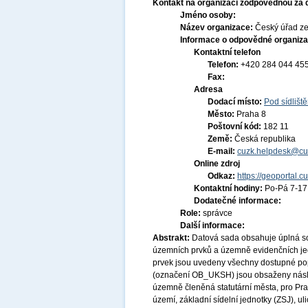
Kontakt na organizaci zodpovědnou za 
Jméno osoby:
Název organizace:
Český úřad ze
Informace o odpovědné organiza
Kontaktní telefon
Telefon:
+420 284 044 45
Fax:
Adresa
Dodací místo:
Pod sídlišt
Město:
Praha 8
Poštovní kód:
182 11
Země:
Česká republika
E-mail:
cuzk.helpdesk@cu
Online zdroj
Odkaz:
https://geoportal.c
Kontaktní hodiny:
Po-Pá 7-1
Dodatečné informace:
Role:
správce
Další informace:
Abstrakt:
Datová sada obsahuje úplná so
územních prvků a územně evidenčních jedn
prvek jsou uvedeny všechny dostupné popi
(označení OB_UKSH) jsou obsaženy násled
územně členěná statutární města, pro Pr
území, základní sídelní jednotky (ZSJ), uli