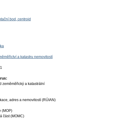
ntační bod, centroid
tka
ěměřictví a katastru nemovitostí
01
rus:
d zeměměřický a katastrální
ikace, adres a nemovitostí (RÚIAN)
e (MOP)
ká část (MOMC)