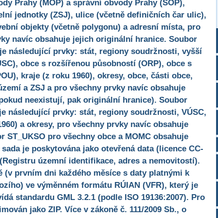
ody Prahy (MOP) a správní obvody Prahy (SOP),
lní jednotky (ZSJ), ulice (včetně definičních čar ulic),
vební objekty (včetně polygonu) a adresní místa, pro
y navíc obsahuje jejich originální hranice. Soubor
 následující prvky: stát, regiony soudržnosti, vyšší
SC), obce s rozšířenou působností (ORP), obce s
), kraje (z roku 1960), okresy, obce, části obce,
zemí a ZSJ a pro všechny prvky navíc obsahuje
pokud neexistují, pak originální hranice). Soubor
 následující prvky: stát, regiony soudržnosti, VÚSC,
1960) a okresy, pro všechny prvky navíc obsahuje
oubor ST_UKSO pro všechny obce a MOMC obsahuje
 sada je poskytována jako otevřená data (licence CC-
(Registru územní identifikace, adres a nemovitostí).
ě (v prvním dni každého měsíce s daty platnými k
ozího) ve výměnném formátu RÚIAN (VFR), který je
ídá standardu GML 3.2.1 (podle ISO 19136:2007). Pro
mován jako ZIP. Více v zákoně č. 111/2009 Sb., o