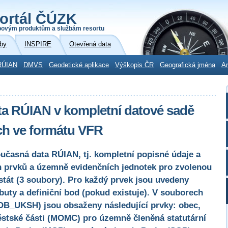
ortál ČÚZK
povým produktům a službám resortu
by
INSPIRE
Otevřená data
RÚIAN
DMVS
Geodetické aplikace
Výškopis ČR
Geografická jména
Ar
a RÚIAN v kompletní datové sadě
ch ve formátu VFR
učasná data RÚIAN, tj. kompletní popisné údaje a
 prvků a územně evidenčních jednotek pro zvolenou
stát (3 soubory). Pro každý prvek jsou uvedeny
uty a definiční bod (pokud existuje). V souborech
 OB_UKSH) jsou obsaženy následující prvky: obec,
stské části (MOMC) pro územně členěná statutární