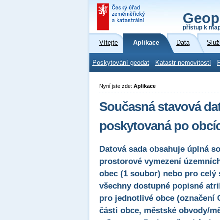
Geop
přístup k ma
Vítejte
Aplikace
Data
Služ
Poskytování geodat
Katastr nemovitostí
Nyní jste zde:
Aplikace
Současná stavová dat
poskytovaná po obcí
Datová sada obsahuje úplná so
prostorové vymezení územních
obec (1 soubor) nebo pro celý 
všechny dostupné popisné atrib
pro jednotlivé obce (označení
části obce, městské obvody/mě