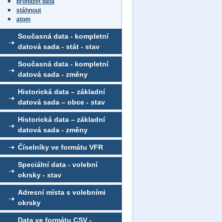
prohlížet data
stáhnout
atom
Současná data - kompletní
datová sada - stát - stav
Současná data - kompletní
datová sada - změny
Historická data – základní
datová sada – obce - stav
Historická data – základní
datová sada - změny
Číselníky ve formátu VFR
Speciální data - volební
okrsky - stav
Adresní místa s volebními
okrsky
Data ve formátu CSV -