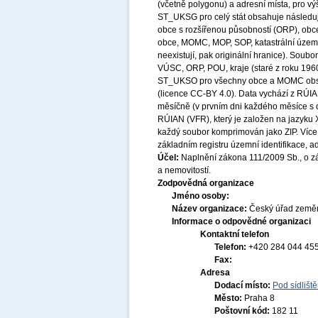
(včetně polygonu) a adresní místa, pro vý
ST_UKSG pro celý stát obsahuje následují
obce s rozšířenou působností (ORP), obce
obce, MOMC, MOP, SOP, katastrální území
neexistují, pak originální hranice). Soubo
VÚSC, ORP, POU, kraje (staré z roku 1960)
ST_UKSO pro všechny obce a MOMC obsahu
(licence CC-BY 4.0). Data vychází z RÚIAN
měsíčně (v prvním dni každého měsíce s 
RÚIAN (VFR), který je založen na jazyku
každý soubor komprimován jako ZIP. Více v
základním registru územní identifikace, a
Účel:
Naplnění zákona 111/2009 Sb., o zák
a nemovitostí.
Zodpovědná organizace
Jméno osoby:
Název organizace:
Český úřad zeměm
Informace o odpovědné organizaci
Kontaktní telefon
Telefon:
+420 284 044 45
Fax:
Adresa
Dodací místo:
Pod sídlišt
Město:
Praha 8
Poštovní kód:
182 11