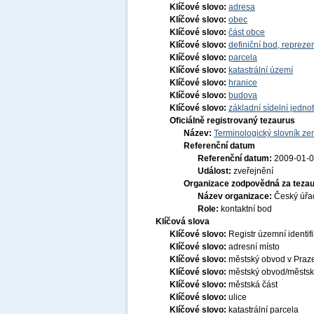
Klíčové slovo:
adresa
Klíčové slovo:
obec
Klíčové slovo:
část obce
Klíčové slovo:
definiční bod, repreze
Klíčové slovo:
parcela
Klíčové slovo:
katastrální území
Klíčové slovo:
hranice
Klíčové slovo:
budova
Klíčové slovo:
základní sídelní jedno
Oficiálně registrovaný tezaurus
Název:
Terminologický slovník zem
Referenční datum
Referenční datum:
2009-01-
Událost:
zveřejnění
Organizace zodpovědná za tezau
Název organizace:
Český úřa
Role:
kontaktní bod
Klíčová slova
Klíčové slovo:
Registr územní identif
Klíčové slovo:
adresní místo
Klíčové slovo:
městský obvod v Praz
Klíčové slovo:
městský obvod/městs
Klíčové slovo:
městská část
Klíčové slovo:
ulice
Klíčové slovo:
katastrální parcela