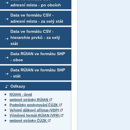
adresní místa - po obcích
Data ve formátu CSV -
adresní místa - za celý stát
Data ve formátu CSV -
hierarchie prvků - za celý
stát
Data RÚIAN ve formátu SHP
- obce
Data RÚIAN ve formátu SHP
- stát
Odkazy
RÚIAN - úvod
webové stránky RÚIAN
Podmínky poskytování ČÚZK
Veřejný dálkový přístup (VDP)
Výměnný formát RÚIAN (VFR)
webové stránky ČÚZK