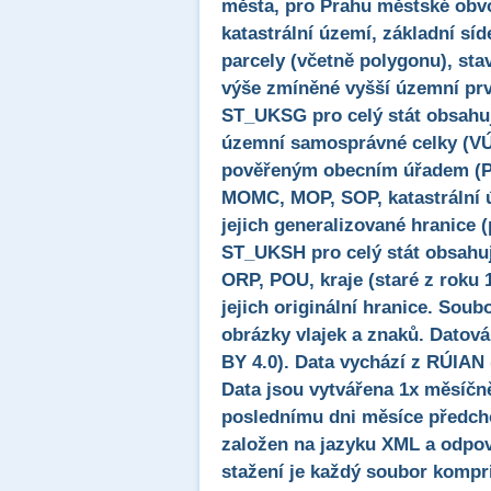
města, pro Prahu městské obv
katastrální území, základní síde
parcely (včetně polygonu), sta
výše zmíněné vyšší územní prvk
ST_UKSG pro celý stát obsahuje
územní samosprávné celky (VÚ
pověřeným obecním úřadem (POU
MOMC, MOP, SOP, katastrální ú
jejich generalizované hranice (
ST_UKSH pro celý stát obsahuje
ORP, POU, kraje (staré z roku 
jejich originální hranice. S
obrázky vlajek a znaků. Datová
BY 4.0). Data vychází z RÚIAN 
Data jsou vytvářena 1x měsíčn
poslednímu dni měsíce předch
založen na jazyku XML a odpov
stažení je každý soubor kompri