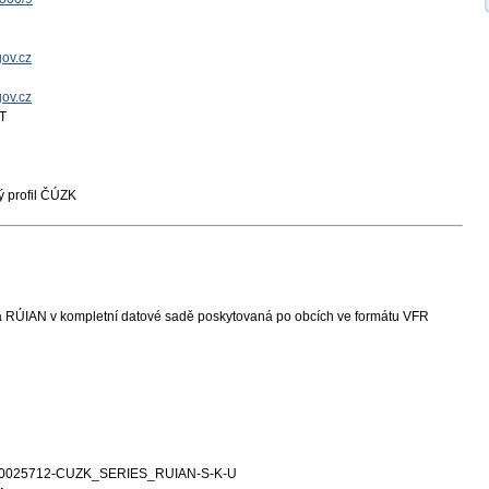
ov.cz
gov.cz
T
 profil ČÚZK
 RÚIAN v kompletní datové sadě poskytovaná po obcích ve formátu VFR
0025712-CUZK_SERIES_RUIAN-S-K-U