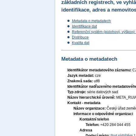
základních registrech, ve vyhl
identifikace, adres a nemovitos
Metadata o metadatech
Identifikace dat
Referenční systém (polohový, výškový
Distribuce
Kvalita dat
Metadata o metadatech
Identifikátor metadatového záznamu:
C
Jazyk metadat:
cze
Znaková sada:
utf8
Identifikátor nadřazeného metadatové
Typ zdroje:
série datových sad
Název hierarchické úrovně:
META_RUIA
Kontakt - metadata
Název organizace:
Český úřad zeměm
Informace o odpovědné organizaci
Kontaktní telefon
Telefon:
+420 284 044 455
Adresa
Dodací místo:
Pod sídlištěm 