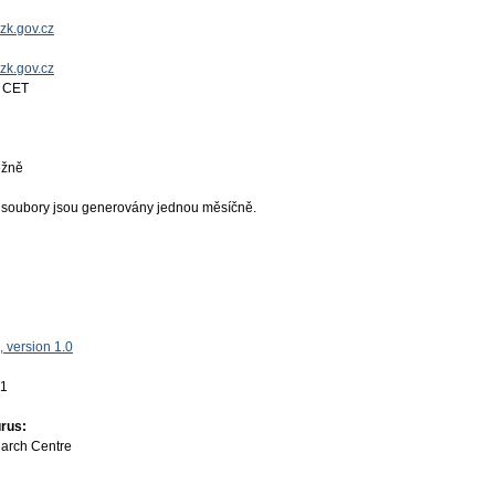
zk.gov.cz
uzk.gov.cz
7 CET
ěžně
 soubory jsou generovány jednou měsíčně.
 version 1.0
01
rus:
earch Centre