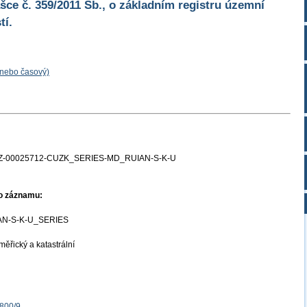
ášce č. 359/2011 Sb., o základním registru územní
tí.
 nebo časový)
Z-00025712-CUZK_SERIES-MD_RUIAN-S-K-U
ho záznamu:
N-S-K-U_SERIES
ěřický a katastrální
1800/9