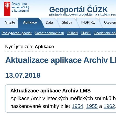
Geoportál ČÚZK
přístup k mapovým produktům a službám res
Vítejte
Aplikace
Data
Služby
INSPIRE
Otevřen
Poskytování geodat
Katastr nemovitostí
RÚIAN
DMVS
Geodetické ap
Nyní jste zde:
Aplikace
Aktualizace aplikace Archiv 
13.07.2018
Aktualizace aplikace Archiv LMS
Aplikace Archiv leteckých měřických snímků 
naskenované snímky z let
1954
,
1955
a
1962