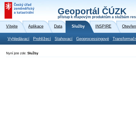
Geoportál ČÚZK
přístup k mapovým produktům a službám res
Vítejte
Aplikace
Data
Služby
INSPIRE
Otevřen
Vyhledávací
Prohlížecí
Stahovací
Geoprocessingové
Transformač
Nyní jste zde:
Služby