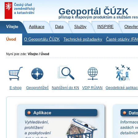
Geoportál ČÚZK
přístup k mapovým produktům a službám res
Vítejte
Aplikace
Data
Služby
INSPIRE
Otevře
Úvod
O Geoportálu ČÚZK
Technické požadavky
Časté otázky (FA
Nyní jste zde:
Vítejte / Úvod
E-shop
Geoprohlížeč
Nahlížení do KN
VDP RÚIAN
Geodetické aplika