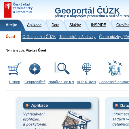
Geoportál ČÚZK
přístup k mapovým produktům a službám res
Vítejte
Aplikace
Data
Služby
INSPIRE
Otevře
Úvod
O Geoportálu ČÚZK
Technické požadavky
Časté otázky (FA
Nyní jste zde:
Vítejte / Úvod
E-shop
Geoprohlížeč
Nahlížení do KN
VDP RÚIAN
Geodetické aplika