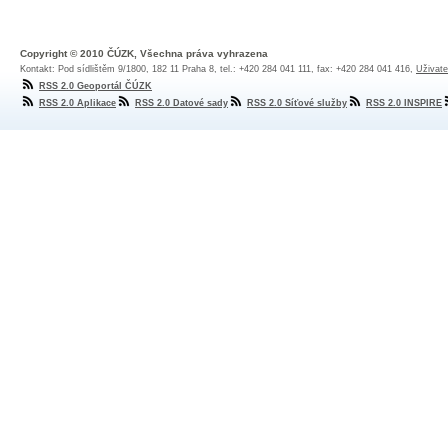
Copyright © 2010 ČÚZK, Všechna práva vyhrazena
Kontakt: Pod sídlištěm 9/1800, 182 11 Praha 8, tel.: +420 284 041 111, fax: +420 284 041 416,
Uživate
RSS 2.0 Geoportál ČÚZK
RSS 2.0 Aplikace
RSS 2.0 Datové sady
RSS 2.0 Síťové služby
RSS 2.0 INSPIRE