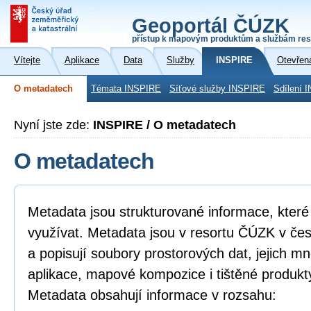
Geoportál ČÚZK
přístup k mapovým produktům a službám res
Vítejte
Aplikace
Data
Služby
INSPIRE
Otevřen
O metadatech
Témata INSPIRE
Síťové služby INSPIRE
Sdílení 
Nyní jste zde:
INSPIRE / O metadatech
O metadatech
Metadata jsou strukturované informace, které l
využívat. Metadata jsou v resortu ČÚZK v če
a popisují soubory prostorových dat, jejich mn
aplikace, mapové kompozice i tištěné produkt
Metadata obsahují informace v rozsahu: