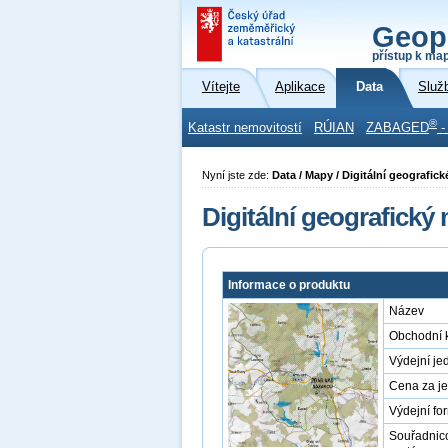
Geop
přístup k ma
Vítejte
Aplikace
Data
Služ
®
Katastr nemovitostí
RÚIAN
ZABAGED
-
Nyní jste zde:
Data / Mapy / Digitální geografi
Digitální geografický
Informace o produktu
Název
Obchodní 
Výdejní je
Cena za j
Výdejní fo
Souřadnic