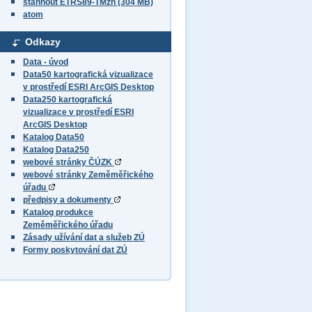
stáhnout ETRS89-TMzn (304 MB)
atom
Odkazy
Data - úvod
Data50 kartografická vizualizace
v prostředí ESRI ArcGIS Desktop
Data250 kartografická
vizualizace v prostředí ESRI
ArcGIS Desktop
Katalog Data50
Katalog Data250
webové stránky ČÚZK
webové stránky Zeměměřického
úřadu
předpisy a dokumenty
Katalog produkce
Zeměměřického úřadu
Zásady užívání dat a služeb ZÚ
Formy poskytování dat ZÚ