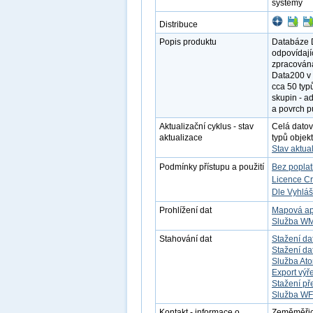
systémy
Distribuce
Popis produktu
Databáze D
odpovídají
zpracována
Data200 v 
cca 50 typ
skupin - ad
a povrch p
Aktualizační cyklus - stav
Celá datov
aktualizace
typů objek
Stav aktua
Podmínky přístupu a použití
Bez popla
Licence C
Dle Vyhláš
Prohlížení dat
Mapová ap
Služba W
Stahování dat
Stažení da
Stažení d
Služba At
Export výř
Stažení př
Služba W
Kontakt - informace o
Zeměměřick