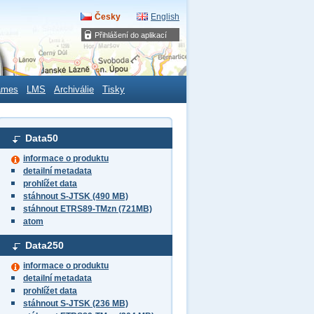
Česky
English
Přihlášení do aplikací
ames
LMS
Archiválie
Tisky
Data50
informace o produktu
detailní metadata
prohlížet data
stáhnout S-JTSK (490 MB)
stáhnout ETRS89-TMzn (721MB)
atom
Data250
informace o produktu
detailní metadata
prohlížet data
stáhnout S-JTSK (236 MB)