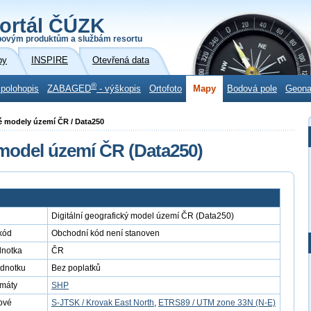
ortál ČÚZK
povým produktům a službám resortu
by
INSPIRE
Otevřená data
®
 polohopis
ZABAGED
- výškopis
Ortofoto
Mapy
Bodová pole
Geon
cké modely území ČR / Data250
 model území ČR (Data250)
Digitální geografický model území ČR (Data250)
kód
Obchodní kód není stanoven
dnotka
ČR
ednotku
Bez poplatků
rmáty
SHP
ové
S-JTSK / Krovak East North
,
ETRS89 / UTM zone 33N (N-E)