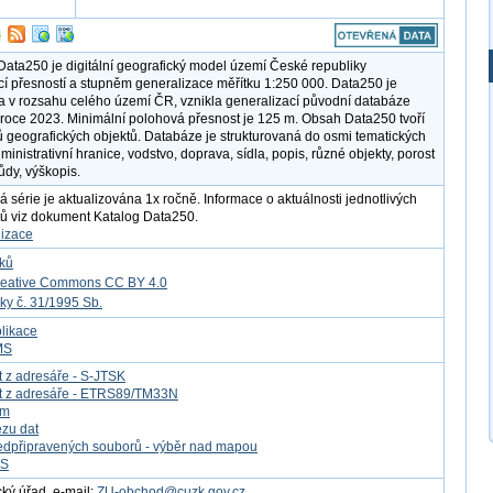
ata250 je digitální geografický model území České republiky
cí přesností a stupněm generalizace měřítku 1:250 000. Data250 je
 v rozsahu celého území ČR, vznikla generalizací původní databáze
roce 2023. Minimální polohová přesnost je 125 m. Obsah Data250 tvoří
ů geografických objektů. Databáze je strukturovaná do osmi tematických
ministrativní hranice, vodstvo, doprava, sídla, popis, různé objekty, porost
ůdy, výškopis.
á série je aktualizována 1x ročně. Informace o aktuálnosti jednotlivých
tů viz dokument Katalog Data250.
lizace
tků
reative Commons CC BY 4.0
ky č. 31/1995 Sb.
likace
MS
t z adresáře - S-JTSK
at z adresáře - ETRS89/TM33N
om
ezu dat
edpřipravených souborů - výběr nad mapou
FS
ý úřad, e-mail:
ZU-obchod@cuzk.gov.cz