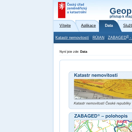
Geop
přístup k ma
Vítejte
Aplikace
Data
Služ
®
Katastr nemovitostí
RÚIAN
ZABAGED
-
Nyní jste zde:
Data