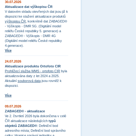
30.07.2026
Aktualizace dat výškopisu ČR
V datovém skladu otevřených dat jsou již k
dispozici ke stažení aktualizace produktů
výškopisu ČR
, konkrétně dat ZABAGED®
- Výškopis - DMR 5G. (Digitální model
reliéfu České republiky 5. generace) a
ZABAGED® - Výškopis - DMR 4G
(Digitální model reliéfu České republiky
4.generace).
Více
24.07.2026
Aktualizace produktu Ortofoto CIR
Prohlížecí služba WMS - ortofoto CIR
byla
aktualizována daty z let 2024 a 2025.
Aktuální
souborová data
jsou rovněž k
dispozici.
Více
09.07.2026
ZABAGED® - aktualizace
Ve 2. čtvrtletí 2026 byla dokončena v celé
ČR aktualizace následujících
typů
objektů ZABAGED®
: Definiční bod
adresního místa; Definiční bod správního
celku; Hranice správní jednotky a