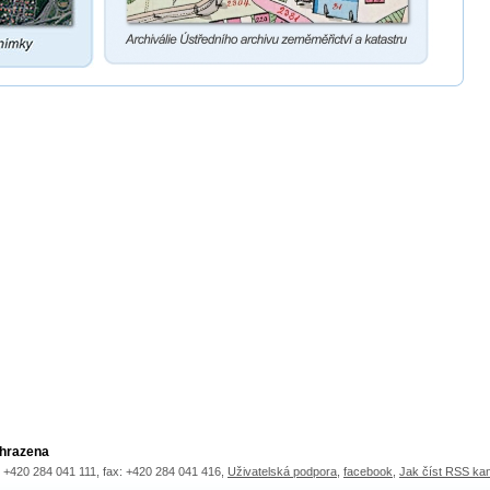
yhrazena
.: +420 284 041 111, fax: +420 284 041 416,
Uživatelská podpora
,
facebook
,
Jak číst RSS ka