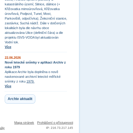
katastrálního území; Silnice, dálnice (+
Křižovatka mimoúrovňová, Křižovatka
úrovňová, Podjezd, Tunel, Most,
Parkoviště, odpočívka); Železniční stanice,
zastávka; Suchá nádrž. Dále v dotčených
lokalitách byla dle návrhu obce
aktualizována Ulice (definiční čára) a dle
projektu ISVS-VODA byl aktualizován
Vodní tok.
Více
22.06.2026
Nové letecké snímky v aplikaci Archiv z
roku 1979
Aplikace Archiv byla doplněna o nově
naskenované archivní letecké měřické
snímky z roku
1979.
Více
Archiv aktualit
Mapa stránek
Prohlášení o přístupnosti
nály
IP: 216.73.217.145