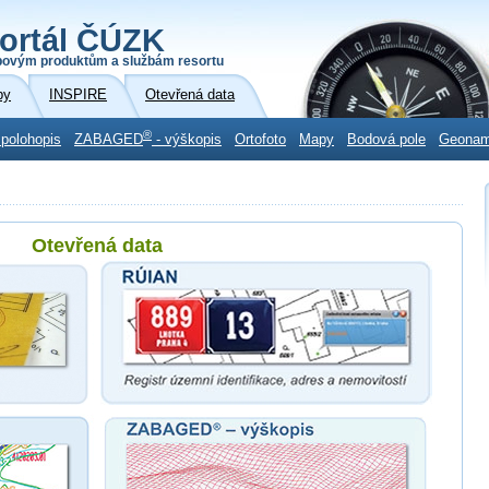
ortál ČÚZK
povým produktům a službám resortu
by
INSPIRE
Otevřená data
®
 polohopis
ZABAGED
- výškopis
Ortofoto
Mapy
Bodová pole
Geona
Otevřená data