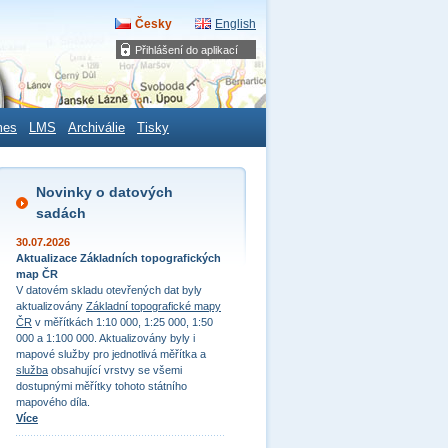
Česky
English
Přihlášení do aplikací
mes
LMS
Archiválie
Tisky
Novinky o datových
sadách
30.07.2026
Aktualizace Základních topografických
map ČR
V datovém skladu otevřených dat byly
aktualizovány
Základní topografické mapy
ČR
v měřítkách 1:10 000, 1:25 000, 1:50
000 a 1:100 000. Aktualizovány byly i
mapové služby pro jednotlivá měřítka a
služba
obsahující vrstvy se všemi
dostupnými měřítky tohoto státního
mapového díla.
Více