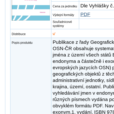
Dle Vyhlášky č
Cena za jednotku
PDF
Výdejní formáty
Souřadnicové
systémy
Distribuce
Publikace z řady Geografi
Popis produktu
OSN-ČR obsahuje systema
jména z území všech států 
endonyma a částečně i exon
evropských jazycích OSN) 
geografických objektů z těch
administrativní jednotky, síd
krajina, území, ostatní. Publ
vyhledávání jmen v endony
různých písmech vydána pou
obvyklém formátu PDF. Nav
exonym.1. vydání. ISBN 97