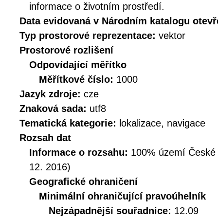
informace o životním prostředí.
Data evidovaná v Národním katalogu otev
Typ prostorové reprezentace:
vektor
Prostorové rozlišení
Odpovídající měřítko
Měřítkové číslo:
1000
Jazyk zdroje:
cze
Znaková sada:
utf8
Tematická kategorie:
lokalizace, navigace
Rozsah dat
Informace o rozsahu:
100% území České Re
12. 2016)
Geografické ohraničení
Minimální ohraničující pravoúhelník
Nejzápadnější souřadnice:
12.09