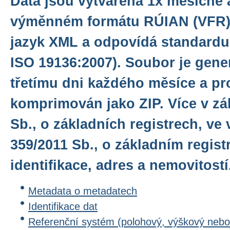
Data jsou vytvářena 1x měsíčně
výměnném formátu RÚIAN (VFR),
jazyk XML a odpovídá standardu
ISO 19136:2007). Soubor je gene
třetímu dni každého měsíce a pro
komprimován jako ZIP. Více v zá
Sb., o základních registrech, ve 
359/2011 Sb., o základním regis
identifikace, adres a nemovitostí
Metadata o metadatech
Identifikace dat
Referenční systém (polohový, výškový nebo