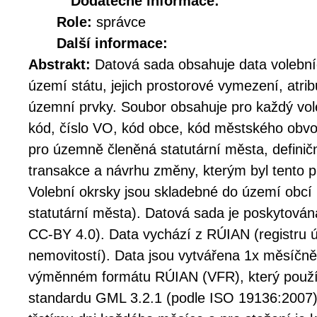
Dodatečné informace:
Role:
správce
Další informace:
Abstrakt:
Datová sada obsahuje data volební
území státu, jejich prostorové vymezení, atr
územní prvky. Soubor obsahuje pro každý vole
kód, číslo VO, kód obce, kód městského ob
pro územně členěná statutární města, definič
transakce a návrhu změny, kterým byl tento 
Volební okrsky jsou skladebné do území ob
statutární města). Datová sada je poskytována
CC-BY 4.0). Data vychází z RÚIAN (registru ú
nemovitostí). Data jsou vytvářena 1x měsíčn
výměnném formátu RÚIAN (VFR), který použí
standardu GML 3.2.1 (podle ISO 19136:2007)