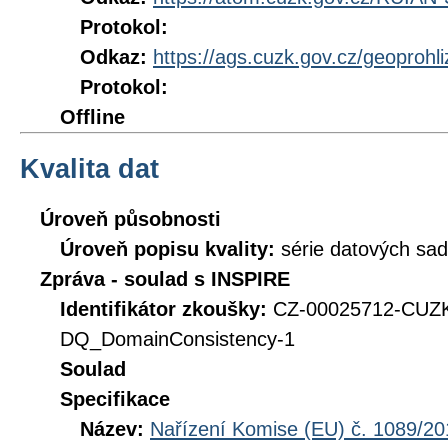
Protokol:
Odkaz:
https://ags.cuzk.gov.cz/geoprohl
Protokol:
Offline
Kvalita dat
Úroveň působnosti
Úroveň popisu kvality:
série datových sad
Zpráva - soulad s INSPIRE
Identifikátor zkoušky:
CZ-00025712-CUZ
DQ_DomainConsistency-1
Soulad
Specifikace
Název:
Nařízení Komise (EU) č. 1089/201