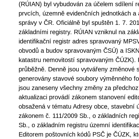
(RÚIAN) byl vybudován za účelem sdílení r
prvcích, územně evidenčních jednotkách a 
správy v ČR. Oficiálně byl spuštěn 1. 7. 20
základními registry. RÚIAN vzniknul na zá
identifikační registr adres spravovaný MPSV
obvodů a budov spravovaným ČSÚ) a ISKN
katastru nemovitostí spravovaným ČÚZK). 
průběžně. Denně jsou vytvářeny změnové s
generovány stavové soubory výměnného fo
jsou zaneseny všechny změny za předchozí
aktualizaci provádí zákonem stanovení edito
obsažená v tématu Adresy obce, stavební 
zákonem č. 111/2009 Sb., o základních regi
Sb., o základním registru územní identifika
Editorem poštovních kódů PSČ je ČÚZK, kt