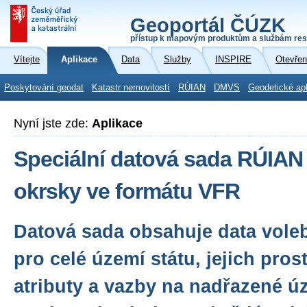
Geoportál ČÚZK
přístup k mapovým produktům a službám res
Vítejte
Aplikace
Data
Služby
INSPIRE
Otevřen
Poskytování geodat
Katastr nemovitostí
RÚIAN
DMVS
Geodetické ap
Nyní jste zde:
Aplikace
Speciální datová sada RÚIAN
okrsky ve formátu VFR
Datová sada obsahuje data vole
pro celé území státu, jejich pro
atributy a vazby na nadřazené ú