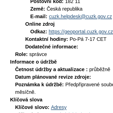
Poštovní kód:
182 11
Země:
Česká republika
E-mail:
cuzk.helpdesk@cuzk.gov.cz
Online zdroj
Odkaz:
https://geoportal.cuzk.gov.cz
Kontaktní hodiny:
Po-Pá 7-17 CET
Dodatečné informace:
Role:
správce
Informace o údržbě
Četnost údržby a aktualizace :
průběžně
Datum plánované revize zdroje:
Poznámka k údržbě:
Předpřipravené soub
měsíčně.
Klíčová slova
Klíčové slovo:
Adresy