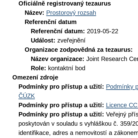
Oficiálně registrovaný tezaurus
Název:
Prostorový rozsah
Referenční datum
Referenční datum:
2019-05-22
Událost:
zveřejnění
Organizace zodpovědná za tezaurus:
Název organizace:
Joint Research Ce
Role:
kontaktní bod
Omezení zdroje
Podmínky pro přístup a užití:
Podmínky p
ČÚZK
Podmínky pro přístup a užití:
Licence CC
Podmínky pro přístup a užití:
Veřejný pří
poskytován v souladu s vyhláškou č. 359/20
identifikace, adres a nemovitostí a zákone