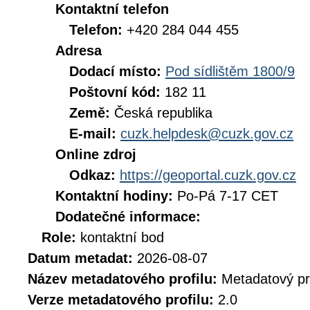
Kontaktní telefon
Telefon:
+420 284 044 455
Adresa
Dodací místo:
Pod sídlištěm 1800/9
Poštovní kód:
182 11
Země:
Česká republika
E-mail:
cuzk.helpdesk@cuzk.gov.cz
Online zdroj
Odkaz:
https://geoportal.cuzk.gov.cz
Kontaktní hodiny:
Po-Pá 7-17 CET
Dodatečné informace:
Role:
kontaktní bod
Datum metadat:
2026-08-07
Název metadatového profilu:
Metadatový pr
Verze metadatového profilu:
2.0