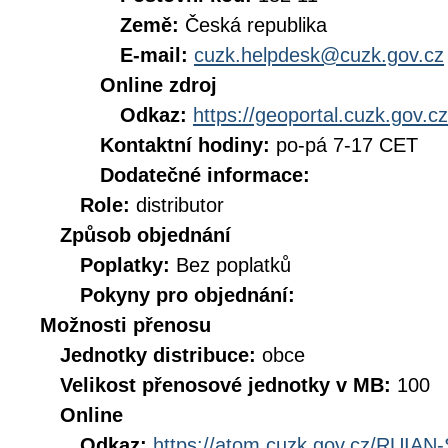
Země:
Česká republika
E-mail:
cuzk.helpdesk@cuzk.gov.cz
Online zdroj
Odkaz:
https://geoportal.cuzk.gov.cz
Kontaktní hodiny:
po-pá 7-17 CET
Dodatečné informace:
Role:
distributor
Způsob objednání
Poplatky:
Bez poplatků
Pokyny pro objednání:
Možnosti přenosu
Jednotky distribuce:
obce
Velikost přenosové jednotky v MB:
100
Online
Odkaz:
https://atom.cuzk.gov.cz/RUIA