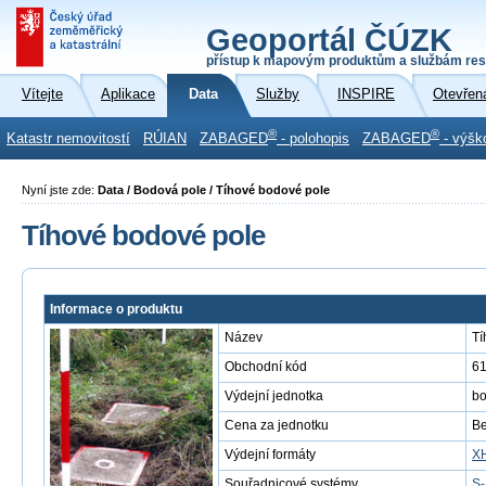
Geoportál ČÚZK
přístup k mapovým produktům a službám res
Vítejte
Aplikace
Data
Služby
INSPIRE
Otevřen
®
®
Katastr nemovitostí
RÚIAN
ZABAGED
- polohopis
ZABAGED
- výšk
Nyní jste zde:
Data / Bodová pole / Tíhové bodové pole
Tíhové bodové pole
Informace o produktu
Název
Tí
Obchodní kód
6
Výdejní jednotka
b
Cena za jednotku
Be
Výdejní formáty
X
Souřadnicové systémy
S-