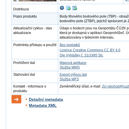
Distribuce
Popis produktu
Body tíhového bodového pole (TBP) - obsaž
bodového pole (ZTBP), jejichž správcem je
Aktualizační cyklus - stav
Údaje o bodech jsou na Geoportálu ČÚZK 
aktualizace
která je dostupná v aplikaci Geoprohlížeč. 
aktualizovány v týdenním intervalu.
Podmínky přístupu a použití
Bez poplatků
Licence Creative Commons CC BY 4.0
Dle Vyhlášky č. 31/1995 Sb.
Prohlížení dat
Mapová aplikace
Služba WMS
Stahování dat
Export výřezu dat
Služba WFS
Kontakt - informace o
Zeměměřický úřad, e-mail:
ZU-obchod@cuzk
produktu
Detailní metadata
Metadata XML