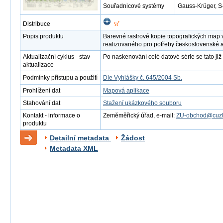
Souřadnicové systémy
Gauss-Krüger, S
Distribuce
Popis produktu
Barevné rastrové kopie topografických map 
realizovaného pro potřeby československé 
Aktualizační cyklus - stav
Po naskenování celé datové série se tato již 
aktualizace
Podmínky přístupu a použití
Dle Vyhlášky č. 645/2004 Sb.
Prohlížení dat
Mapová aplikace
Stahování dat
Stažení ukázkového souboru
Kontakt - informace o
Zeměměřický úřad, e-mail:
ZU-obchod@cuzk
produktu
Detailní metadata
Žádost
Metadata XML