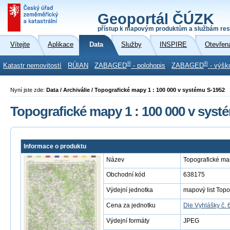
Geoportál ČÚZK
přístup k mapovým produktům a službám res
Vítejte
Aplikace
Data
Služby
INSPIRE
Otevřen
®
®
Katastr nemovitostí
RÚIAN
ZABAGED
- polohopis
ZABAGED
- výšk
Nyní jste zde:
Data / Archiválie / Topografické mapy 1 : 100 000 v systému S-1952
Topografické mapy 1 : 100 000 v syst
Informace o produktu
Název
Topografické ma
Obchodní kód
638175
Výdejní jednotka
mapový list Topo
Cena za jednotku
Dle Vyhlášky č. 
Výdejní formáty
JPEG