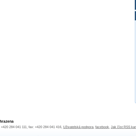
yhrazena
.: +420 284 041 111, fax: +420 284 041 416,
Uživatelská podpora
,
facebook
,
Jak číst RSS ka