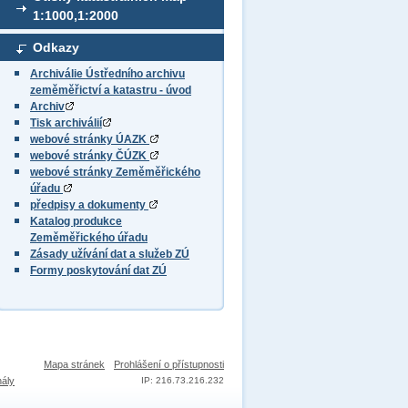
1:1000,1:2000
Odkazy
Archiválie Ústředního archivu
zeměměřictví a katastru - úvod
Archiv
Tisk archiválií
webové stránky ÚAZK
webové stránky ČÚZK
webové stránky Zeměměřického
úřadu
předpisy a dokumenty
Katalog produkce
Zeměměřického úřadu
Zásady užívání dat a služeb ZÚ
Formy poskytování dat ZÚ
Mapa stránek
Prohlášení o přístupnosti
nály
IP: 216.73.216.232