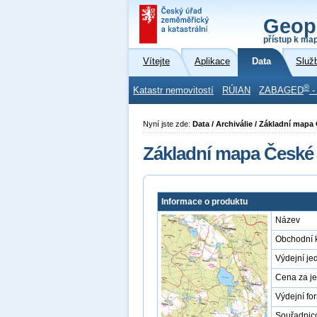
Geop
přístup k ma
Vítejte
Aplikace
Data
Služ
®
Katastr nemovitostí
RÚIAN
ZABAGED
-
Nyní jste zde:
Data / Archiválie / Základní mapa
Základní mapa České 
Informace o produktu
Název
Obchodní 
Výdejní je
Cena za j
Výdejní fo
Souřadnic