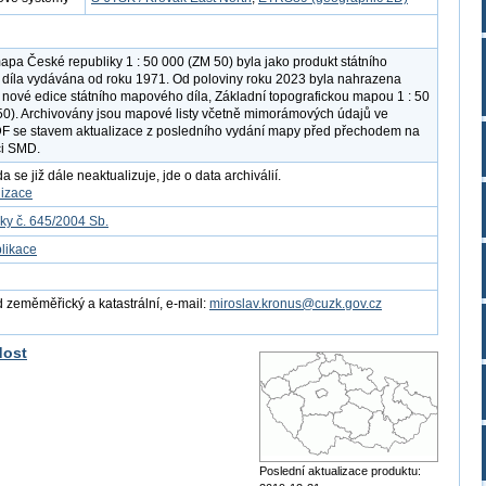
apa České republiky 1 : 50 000 (ZM 50) byla jako produkt státního
íla vydávána od roku 1971. Od poloviny roku 2023 byla nahrazena
nové edice státního mapového díla, Základní topografickou mapou 1 : 50
0). Archivovány jsou mapové listy včetně mimorámových údajů ve
F se stavem aktualizace z posledního vydání mapy před přechodem na
ci SMD.
 se již dále neaktualizuje, jde o data archiválií.
lizace
ky č. 645/2004 Sb.
likace
 zeměměřický a katastrální, e-mail:
miroslav.kronus@cuzk.gov.cz
dost
Poslední aktualizace produktu: