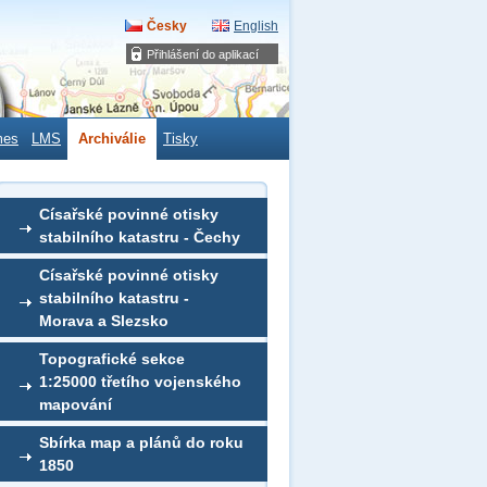
Česky
English
Přihlášení do aplikací
mes
LMS
Archiválie
Tisky
Císařské povinné otisky
stabilního katastru - Čechy
Císařské povinné otisky
stabilního katastru -
Morava a Slezsko
Topografické sekce
1:25000 třetího vojenského
mapování
Sbírka map a plánů do roku
1850