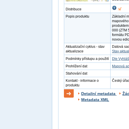
Distribuce
Popis produktu
Základní m
mapového d
produktem 
000 (ZTM 5
formátu PD
novou edi
Aktualizační cyklus - stav
Datová sada
aktualizace
Stav aktua
Podmínky přístupu a použití
Dle Vyhláš
Prohlížení dat
Mapová ap
Stahování dat
Kontakt - informace o
Český úřad
produktu
Detailní metadata
Žá
Metadata XML