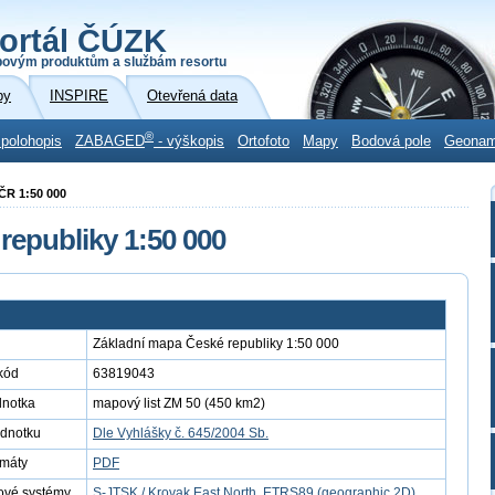
ortál ČÚZK
povým produktům a službám resortu
by
INSPIRE
Otevřená data
®
 polohopis
ZABAGED
- výškopis
Ortofoto
Mapy
Bodová pole
Geona
 ČR 1:50 000
republiky 1:50 000
Základní mapa České republiky 1:50 000
kód
63819043
dnotka
mapový list ZM 50 (450 km2)
ednotku
Dle Vyhlášky č. 645/2004 Sb.
rmáty
PDF
ové systémy
S-JTSK / Krovak East North
,
ETRS89 (geographic 2D)