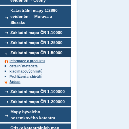
evidenční - Čechy
Katastrální mapy 1:2880
evidenční – Morava a
Slezsko
Základní mapa ČR 1:10000
Základní mapa ČR 1:25000
Základní mapa ČR 1:50000
informace o produktu
detailní metadata
klad mapových listů
Prohlížení archiválií
žádost
Základní mapa ČR 1:100000
Základní mapa ČR 1:200000
Mapy bývalého
pozemkového katastru
Otisky katastrálních map