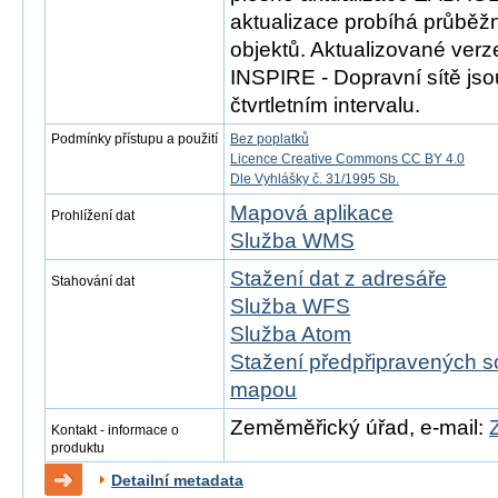
aktualizace probíhá průběž
objektů. Aktualizované ver
INSPIRE - Dopravní sítě js
čtvrtletním intervalu.
Podmínky přístupu a použití
Bez poplatků
Licence Creative Commons CC BY 4.0
Dle Vyhlášky č. 31/1995 Sb.
Mapová aplikace
Prohlížení dat
Služba WMS
Stažení dat z adresáře
Stahování dat
Služba WFS
Služba Atom
Stažení předpřipravených s
mapou
Zeměměřický úřad, e-mail:
Kontakt - informace o
produktu
Detailní metadata