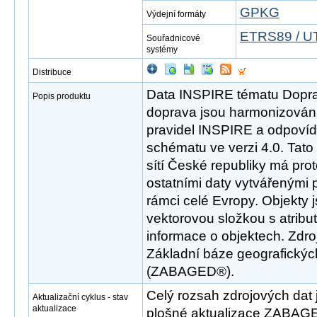
GPKG
Výdejní formáty
ETRS89 / U
Souřadnicové
systémy
Distribuce
Data INSPIRE tématu Dopravn
Popis produktu
doprava jsou harmonizován
pravidel INSPIRE a odpovíd
schématu ve verzi 4.0. Tat
sítí České republiky má pro
ostatními daty vytvářenými 
rámci celé Evropy. Objekty 
vektorovou složkou s atribut
informace o objektech. Zdr
Základní báze geografickýc
(ZABAGED®).
Celý rozsah zdrojových dat 
Aktualizační cyklus - stav
aktualizace
plošné aktualizace ZABAGE