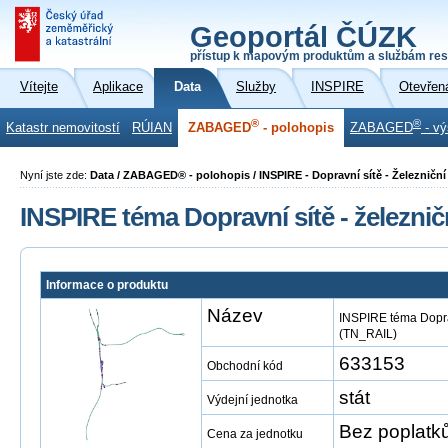
Geoportál ČÚZK
přístup k mapovým produktům a službám res
Vítejte
Aplikace
Data
Služby
INSPIRE
Otevřen
®
®
Katastr nemovitostí
RÚIAN
ZABAGED
- polohopis
ZABAGED
- vý
Nyní jste zde:
Data / ZABAGED® - polohopis / INSPIRE - Dopravní sítě - Železničn
INSPIRE téma Dopravní sítě - železni
Informace o produktu
Název
INSPIRE téma Doprav
(TN_RAIL)
633153
Obchodní kód
stát
Výdejní jednotka
Bez poplatk
Cena za jednotku