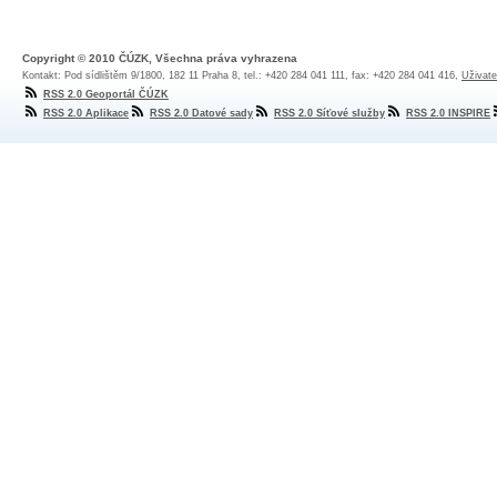
Copyright © 2010 ČÚZK, Všechna práva vyhrazena
Kontakt: Pod sídlištěm 9/1800, 182 11 Praha 8, tel.: +420 284 041 111, fax: +420 284 041 416,
Uživate
RSS 2.0 Geoportál ČÚZK
RSS 2.0 Aplikace
RSS 2.0 Datové sady
RSS 2.0 Síťové služby
RSS 2.0 INSPIRE