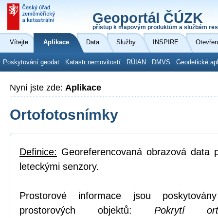
Geoportál ČÚZK
přístup k mapovým produktům a službám res
Vítejte
Aplikace
Data
Služby
INSPIRE
Otevřen
Poskytování geodat
Katastr nemovitostí
RÚIAN
DMVS
Geodetické ap
Nyní jste zde:
Aplikace
Ortofotosnímky
Definice:
Georeferencovaná obrazová data po
leteckými senzory.
Prostorové informace jsou poskytovány
prostorových objektů:
Pokrytí or