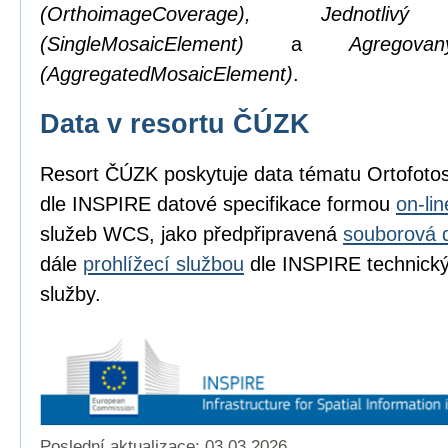
(OrthoimageCoverage), Jednotl
(SingleMosaicElement)
a
Agregov
(AggregatedMosaicElement)
.
Data v resortu ČÚZK
Resort ČÚZK poskytuje data tématu Ortofot
dle INSPIRE datové specifikace formou
on-li
služeb WCS, jako předpřipravená
souborová 
dále
prohlížecí službou
dle INSPIRE technickýc
služby.
Poslední aktualizace: 03.03.2026