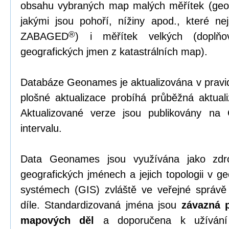
obsahu vybraných map malých měřítek (geom
jakými jsou pohoří, nížiny apod., které 
®
ZABAGED
) i měřítek velkých (doplňov
geografických jmen z katastrálních map).
Databáze Geonames je aktualizována v pravi
plošné aktualizace probíhá průběžná aktual
Aktualizované verze jsou publikovány na
intervalu.
Data Geonames jsou využívána jako zdro
geografických jménech a jejich topologii v g
systémech (GIS) zvláště ve veřejné správ
díle. Standardizovaná jména jsou
závazná p
mapových děl
a doporučena k užívání 