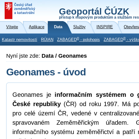
Geoportál ČÚZK
přístup k mapovým produktům a službám res
Vítejte
Aplikace
Data
Služby
INSPIRE
Otevřen
®
®
Katastr nemovitostí
RÚIAN
ZABAGED
- polohopis
ZABAGED
- výšk
Nyní jste zde:
Data / Geonames
Geonames - úvod
Geonames je
informačním systémem o g
České republiky
(ČR) od roku 1997. Má p
pro celé území ČR, vedené v centralizova
spravovaném Zeměměřickým úřadem. G
informačního systému zeměměřictví a patří 