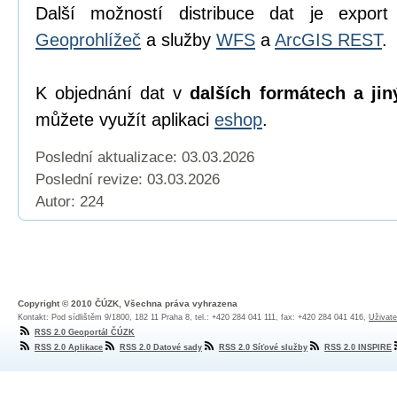
Další možností distribuce dat je export
Geoprohlížeč
a služby
WFS
a
ArcGIS REST
.
K objednání dat v
dalších formátech a jin
můžete využít aplikaci
eshop
.
Poslední aktualizace: 03.03.2026
Poslední revize:
03.03.2026
Autor: 224
Copyright © 2010 ČÚZK, Všechna práva vyhrazena
Kontakt: Pod sídlištěm 9/1800, 182 11 Praha 8, tel.: +420 284 041 111, fax: +420 284 041 416,
Uživate
RSS 2.0 Geoportál ČÚZK
RSS 2.0 Aplikace
RSS 2.0 Datové sady
RSS 2.0 Síťové služby
RSS 2.0 INSPIRE