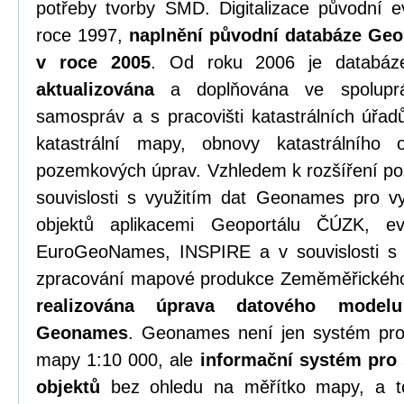
potřeby tvorby SMD. Digitalizace původní e
roce 1997,
naplnění původní databáze Ge
v roce 2005
. Od roku 2006 je datab
aktualizována
a doplňována ve spoluprá
samospráv a s pracovišti katastrálních úřadů
katastrální mapy, obnovy katastrálního
pozemkových úprav. Vzhledem k rozšíření 
souvislosti s využitím dat Geonames pro vy
objektů aplikacemi Geoportálu ČÚZK, e
EuroGeoNames, INSPIRE a v souvislosti s 
zpracování mapové produkce Zeměměřického
realizována úprava datového model
Geonames
. Geonames není jen systém pro
mapy 1:10 000, ale
informační systém pro
objektů
bez ohledu na měřítko mapy, a t