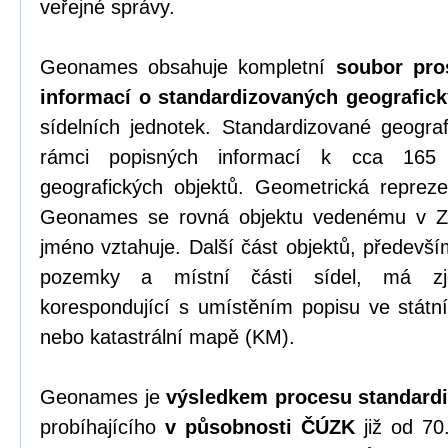
veřejné správy.
Geonames obsahuje kompletní
soubor pro
informací o standardizovaných geografic
sídelních jednotek. Standardizované geogra
rámci popisných informací k cca 165
geografických objektů. Geometrická repreze
Geonames se rovná objektu vedenému v
jméno vztahuje. Další část objektů, předevší
pozemky a místní části sídel, má zje
korespondující s umístěním popisu ve stá
nebo katastrální mapě (KM).
Geonames je
výsledkem procesu standard
probíhajícího
v působnosti ČÚZK
již od 70.