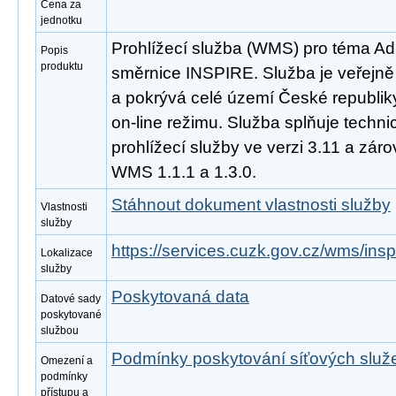
Cena za
jednotku
Prohlížecí služba (WMS) pro téma Ad
Popis
produktu
směrnice INSPIRE. Služba je veřejně
a pokrývá celé území České republik
on-line režimu. Služba splňuje tech
prohlížecí služby ve verzi 3.11 a zá
WMS 1.1.1 a 1.3.0.
Stáhnout dokument vlastnosti služby
Vlastnosti
služby
https://services.cuzk.gov.cz/wms/in
Lokalizace
služby
Poskytovaná data
Datové sady
poskytované
službou
Podmínky poskytování síťových slu
Omezení a
podmínky
přístupu a