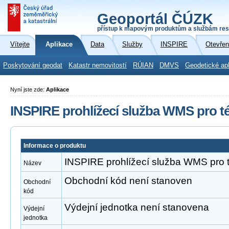
Geoportál ČÚZK
přístup k mapovým produktům a službám res
Vítejte
Aplikace
Data
Služby
INSPIRE
Otevřen
Poskytování geodat
Katastr nemovitostí
RÚIAN
DMVS
Geodetické ap
Nyní jste zde:
Aplikace
INSPIRE prohlížecí služba WMS pro t
Informace o produktu
INSPIRE prohlížecí služba WMS pro 
Název
Obchodní kód není stanoven
Obchodní
kód
Výdejní jednotka není stanovena
Výdejní
jednotka