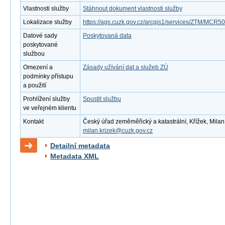
Vlastnosti služby
Stáhnout dokument vlastnosti služby
Lokalizace služby
https://ags.cuzk.gov.cz/arcgis1/services/ZTM/MC
Datové sady
Poskytovaná data
poskytované
službou
Omezení a
Zásady užívání dat a služeb ZÚ
podmínky přístupu
a použití
Prohlížení služby
Spustit službu
ve veřejném klientu
Kontakt
Český úřad zeměměřický a katastrální, Křížek, Milan 
milan.krizek@cuzk.gov.cz
Detailní metadata
Metadata XML