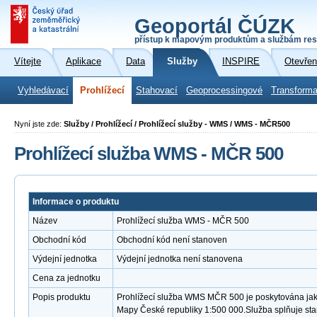
Geoportál ČÚZK
přístup k mapovým produktům a službám res
Vítejte
Aplikace
Data
Služby
INSPIRE
Otevřen
Vyhledávací
Prohlížecí
Stahovací
Geoprocessingové
Transforma
Nyní jste zde:
Služby / Prohlížecí / Prohlížecí služby - WMS / WMS - MČR500
Prohlížecí služba WMS - MČR 500
Informace o produktu
Název
Prohlížecí služba WMS - MČR 500
Obchodní kód
Obchodní kód není stanoven
Výdejní jednotka
Výdejní jednotka není stanovena
Cena za jednotku
Popis produktu
Prohlížecí služba WMS MČR 500 je poskytována jako
Mapy České republiky 1:500 000.Služba splňuje st