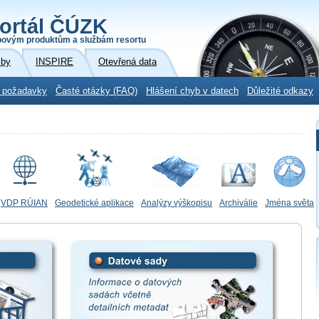
ortál ČÚZK
povým produktům a službám resortu
žby
INSPIRE
Otevřená data
 požadavky
Časté otázky (FAQ)
Hlášení chyb v datech
Důležité odkazy
VDP RÚIAN
Geodetické aplikace
Analýzy výškopisu
Archiválie
Jména světa