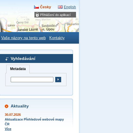
Česky
English
Přihlášení do aplikací
Vaše názory na tento web
Kontakty
Vyhledávání
Metadata
Aktuality
30.07.2026
Aktualizace Přehledové webové mapy
ČR
Více