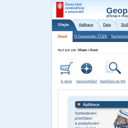
Geop
přístup k ma
Vítejte
Aplikace
Data
Slu
Úvod
O Geoportálu ČÚZK
Technické
Nyní jste zde:
Vítejte / Úvod
E-shop
Geoprohlížeč
Nahlížení do KN