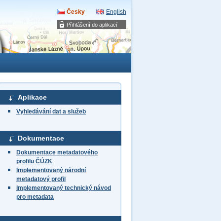
Česky
English
Přihlášení do aplikací
Aplikace
Vyhledávání dat a služeb
Dokumentace
Dokumentace metadatového
profilu ČÚZK
Implementovaný národní
metadatový profil
Implementovaný technický návod
pro metadata