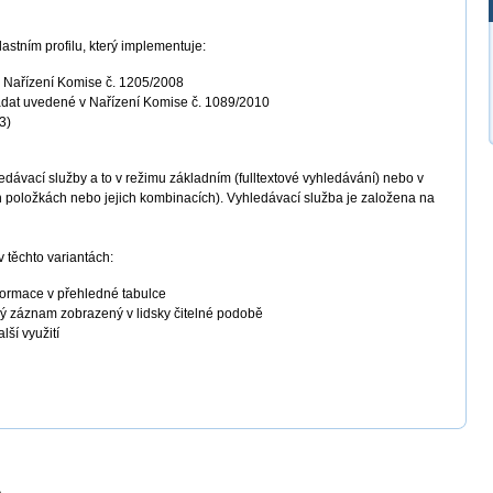
stním profilu, který implementuje:
Nařízení Komise č. 1205/2008
adat uvedené v Nařízení Komise č. 1089/2010
3)
dávací služby a to v režimu základním (fulltextové vyhledávání) nebo v
h položkách nebo jejich kombinacích). Vyhledávací služba je založena na
 těchto variantách:
formace v přehledné tabulce
vý záznam zobrazený v lidsky čitelné podobě
ší využití
a