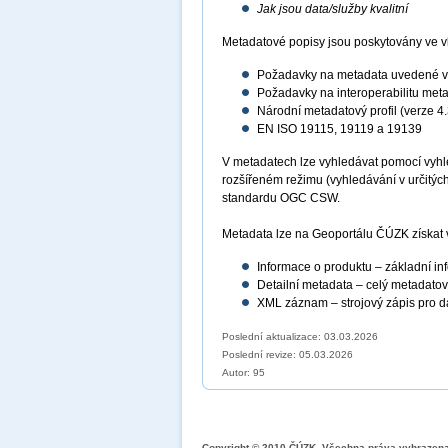
Jak jsou data/služby kvalitní
Metadatové popisy jsou poskytovány ve vla
Požadavky na metadata uvedené v 
Požadavky na interoperabilitu met
Národní metadatový profil (verze 4.
EN ISO 19115, 19119 a 19139
V metadatech lze vyhledávat pomocí vyhle
rozšířeném režimu (vyhledávání v určitýc
standardu OGC CSW.
Metadata lze na Geoportálu ČÚZK získat v
Informace o produktu – základní in
Detailní metadata – celý metadato
XML záznam – strojový zápis pro dal
Poslední aktualizace: 03.03.2026
Poslední revize:
05.03.2026
Autor: 95
Copyright © 2010 ČÚZK, Všechna práva vyhrazen