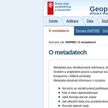
Geop
přístup k ma
Vítejte
Aplikace
Data
Slu
O metadatech
Témata INSPIRE
Síť
Nyní jste zde:
INSPIRE / O metadatech
O metadatech
Metadata jsou strukturované informace, kte
českém a anglickém jazyce a popisují sou
kompozice i tištěné produkty.
Metadata obsahují informace v rozsahu:
Na koho se obrátit pokud potřebuj
Kde si data objednat/koupit
Jaké formáty dat lze získat
Jak aktuální data jsou poskytována
Rozsah datové sady