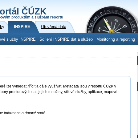
ortál ČÚZK
povým produktům a službám resortu
žby
INSPIRE
Otevřená data
ové služby INSPIRE
Sdílení INSPIRE dat a služeb
Monitoring a reporting
ré lze vyhledat, třídit a dále využívat. Metadata jsou v resortu ČÚZK v
bory prostorových dat, jejich množiny, síťové služby, aplikace, mapové
ete informace o datové sadě