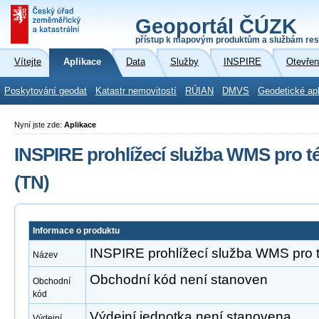
Geoportál ČÚZK
přístup k mapovým produktům a službám res
Vítejte
Aplikace
Data
Služby
INSPIRE
Otevřen
Poskytování geodat
Katastr nemovitostí
RÚIAN
DMVS
Geodetické ap
Nyní jste zde:
Aplikace
INSPIRE prohlížecí služba WMS pro t
(TN)
Informace o produktu
INSPIRE prohlížecí služba WMS pro t
Název
Obchodní kód není stanoven
Obchodní
kód
Výdejní jednotka není stanovena
Výdejní