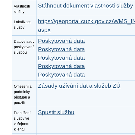
Stáhnout dokument vlastnosti služby
Vlastnosti
služby
https://geoportal.cuzk.gov.cz/WMS
Lokalizace
služby
aspx
Poskytovaná data
Datové sady
poskytované
Poskytovaná data
službou
Poskytovaná data
Poskytovaná data
Poskytovaná data
Zásady užívání dat a služeb ZÚ
Omezení a
podmínky
přístupu a
použití
Spustit službu
Prohlížení
služby ve
veřejném
klientu