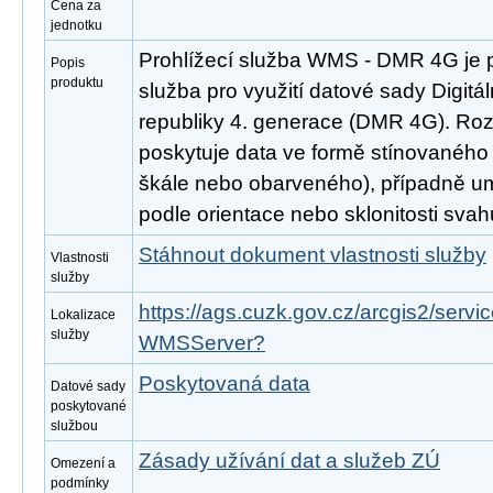
Cena za
jednotku
Prohlížecí služba WMS - DMR 4G je 
Popis
produktu
služba pro využití datové sady Digitá
republiky 4. generace (DMR 4G). Ro
poskytuje data ve formě stínovaného 
škále nebo obarveného), případně um
podle orientace nebo sklonitosti svah
Stáhnout dokument vlastnosti služby
Vlastnosti
služby
https://ags.cuzk.gov.cz/arcgis2/serv
Lokalizace
služby
WMSServer?
Poskytovaná data
Datové sady
poskytované
službou
Zásady užívání dat a služeb ZÚ
Omezení a
podmínky