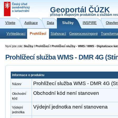
Geoportál ČÚZK
přístup k mapovým produktům a službám res
Vítejte
Aplikace
Data
Služby
INSPIRE
Otevřen
Vyhledávací
Prohlížecí
Stahovací
Geoprocessingové
Transforma
Nyní jste zde:
Služby / Prohlížecí / Prohlížecí služby - WMS / WMS - Digitalizace ka
Prohlížecí služba WMS - DMR 4G (Stín
Informace o produktu
Prohlížecí služba WMS - DMR 4G (Stí
Název
Obchodní kód není stanoven
Obchodní
kód
Výdejní jednotka není stanovena
Výdejní
jednotka