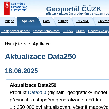
Geoportál ČÚZK
přístup k mapovým produktům a službám res
Vítejte
Aplikace
Data
Služby
INSPIRE
Otevřen
Poskytování geodat
Katastr nemovitostí
RÚIAN
DMVS
Geodetické ap
Nyní jste zde:
Aplikace
Aktualizace Data250
18.06.2025
Aktualizace Data250
Produkt
Data250
(digitální geografický model
přesností a stupněm generalizace měřítku
1 : 250 000 byl aktualizován, včetně mapový