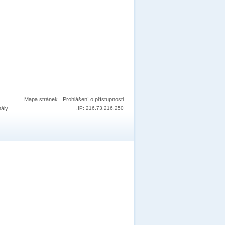
Mapa stránek
Prohlášení o přístupnosti
nály
.
IP: 216.73.216.250