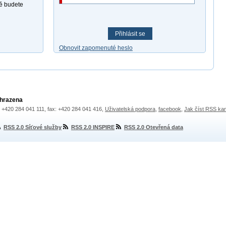
ně budete
Přihlásit se
Obnovit zapomenuté heslo
yhrazena
.: +420 284 041 111, fax: +420 284 041 416,
Uživatelská podpora
,
facebook
,
Jak číst RSS ka
RSS 2.0 Síťové služby
RSS 2.0 INSPIRE
RSS 2.0 Otevřená data