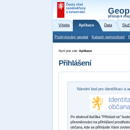
Geop
přístup k ma
Vítejte
Aplikace
Data
Služ
Poskytování geodat
Katastr nemovitostí
Nyní jste zde:
Aplikace
Přihlášení
Národní bod pro identifikaci a a
Po stisknutí tlačítka "Přihlásit se" bude
přesměrováni na přihlášení prostředni
občana, kde se přihlásíte Vámi zvole