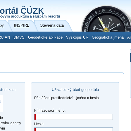
ortál ČÚZK
povým produktům a službám resortu
by
INSPIRE
Otevřená data
RÚIAN
DMVS
Geodetické aplikace
Výškopis ČR
Geografická jména
Ar
utentizaci
Uživatelský účet geoportálu
Přihlášení prostřednictvím jména a hesla.
Přihlašovací jméno:
te
ctvím Identity
Heslo:
ným