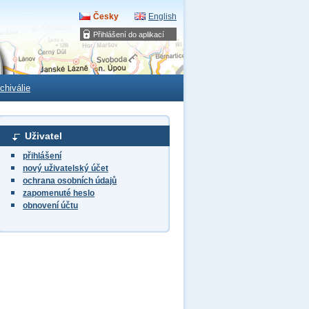
Česky
English
Přihlášení do aplikací
chiválie
Uživatel
přihlášení
nový uživatelský účet
ochrana osobních údajů
zapomenuté heslo
obnovení účtu