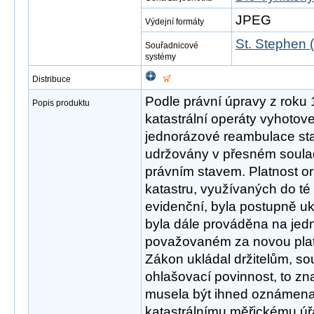
JPEG
Výdejní formáty
St. Stephen 
Souřadnicové
systémy
Distribuce
Podle právní úpravy z roku
Popis produktu
katastrální operáty vyhotov
jednorázové reambulace sta
udržovány v přesném soula
právním stavem. Platnost or
katastru, využívaných do t
evidenční, byla postupně 
byla dále prováděna na jedn
považovaném za novou plat
Zákon ukládal držitelům, s
ohlašovací povinnost, to 
musela být ihned oznámen
katastrálnímu měřickému úřadu