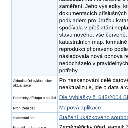
zaměření. Jeho výsledky, k
dokumentacích příslušných k
podkladem pro údržbu katas
spočívala v přeškrtání nepl
stavu nového, vše červeně.
katastrálních map, formáln
reprodukci připraveno podle 
následovala nová obnova re
nedocházelo v pravidelných 
potřeby.
Po naskenování celé datové s
Aktualizační cyklus - stav
aktualizace
neaktualizuje, jde o data arch
Dle Vyhlášky č. 645/2004 S
Podmínky přístupu a použití
Mapová aplikace
Prohlížení dat
Stažení ukázkového soubo
Stahování dat
Zeměměřický úřad, e-mail:
Kontakt - informace o