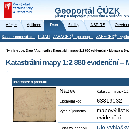
Geoportál ČÚZK
přístup k mapovým produktům a službám res
Vítejte
Aplikace
Data
Služby
INSPIRE
Otevřen
®
®
Katastr nemovitostí
RÚIAN
ZABAGED
- polohopis
ZABAGED
- výšk
Nyní jste zde:
Data / Archiválie / Katastrální mapy 1:2 880 evidenční – Morava a Sl
Katastrální mapy 1:2 880 evidenční – 
Informace o produktu
Název
Katastrální mapy 1:
63819032
Obchodní kód
mapový list 
Výdejní jednotka
evidenční
Dle Vyhlášky
Cena za jednotku