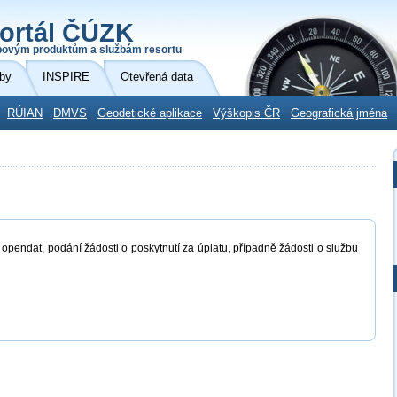
ortál ČÚZK
povým produktům a službám resortu
by
INSPIRE
Otevřená data
RÚIAN
DMVS
Geodetické aplikace
Výškopis ČR
Geografická jména
 opendat, podání žádosti o poskytnutí za úplatu, případně žádosti o službu