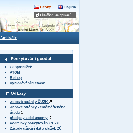
Česky
English
Přihlášení do aplikací
Archiválie
Poskytování geodat
Geoprohlížeč
ATOM
E-shop
Vyhledávání metadat
Odkazy
webové stránky ČÚZK
webové stránky Zeměměřického
úřadu
předpisy a dokumenty
Podmínky poskytování ČÚZK
Zásady užívání dat a služeb ZÚ