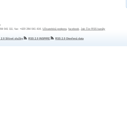
a
 284 041 111, fax: +420 284 041 416,
Uživatelská podpora
,
facebook
,
Jak číst RSS kanály
 2.0 Síťové služby
RSS 2.0 INSPIRE
RSS 2.0 Otevřená data