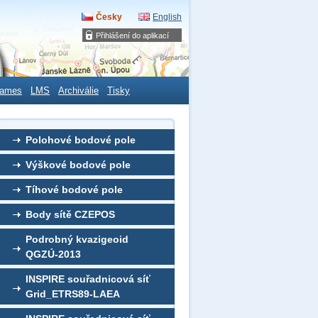
Česky
English
Přihlášení do aplikací
ames
LMS
Archiválie
Tisky
Polohové bodové pole
Výškové bodové pole
Tíhové bodové pole
Body sítě CZEPOS
Podrobný kvazigeoid
QGZÚ-2013
INSPIRE souřadnicová síť
Grid_ETRS89-LAEA