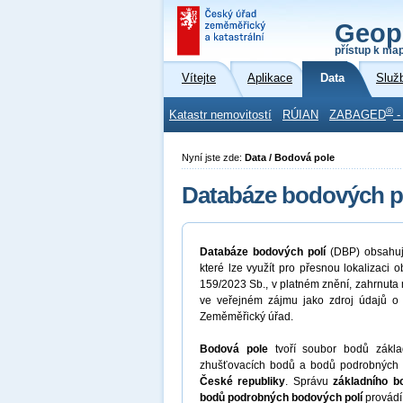
Geop
přístup k ma
Vítejte
Aplikace
Data
Služ
®
Katastr nemovitostí
RÚIAN
ZABAGED
-
Nyní jste zde:
Data / Bodová pole
Databáze bodových po
Databáze bodových polí
(DBP) obsahu
které lze využít pro přesnou lokalizaci 
159/2023 Sb., v platném znění, zahrnuta
ve veřejném zájmu jako zdroj údajů o
Zeměměřický úřad.
Bodová pole
tvoří soubor bodů zákl
zhušťovacích bodů a bodů podrobných b
České republiky
. Správu
základního b
bodů podrobných bodových polí
provádí 