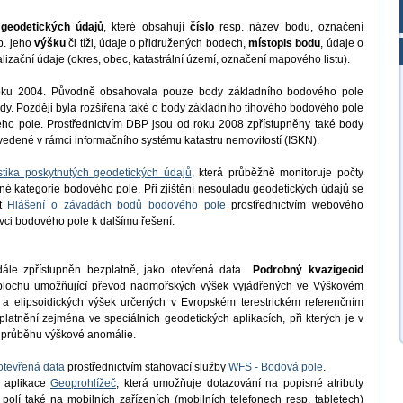
u
geodetických údajů
, které obsahují
číslo
resp. název bodu, označení
p. jeho
výšku
či tíži, údaje o přidružených bodech,
místopis bodu
, údaje o
alizační údaje (okres, obec, katastrální území, označení mapového listu).
roku 2004. Původně obsahovala pouze body základního bodového pole
y. Později byla rozšířena také o body základního tíhového bodového pole
o pole. Prostřednictvím DBP jsou od roku 2008 zpřístupněny také body
dené v rámci informačního systému katastru nemovitostí (ISKN).
istika poskytnutých geodetických údajů
, která průběžně monitoruje počty
né kategorie bodového pole. Při zjištění nesouladu geodetických údajů se
it
Hlášení o závadách bodů bodového pole
prostřednictvím webového
ávci bodového pole k dalšímu řešení.
ále zpřístupněn bezplatně, jako otevřená data
Podrobný kvazigeoid
 plochu umožňující převod nadmořských výšek vyjádřených ve Výškovém
a elipsoidických výšek určených v Evropském terestrickém referenčním
tnění zejména ve speciálních geodetických aplikacích, při kterých je v
t průběhu výškové anomálie.
otevřená data
prostřednictvím stahovací služby
WFS - Bodová pole
.
 aplikace
Geoprohlížeč
, která umožňuje dotazování na popisné atributy
lí také na mobilních zařízeních (mobilních telefonech resp. tabletech)