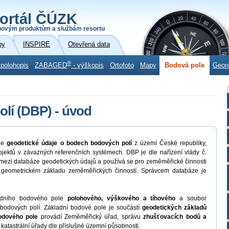
ortál ČÚZK
povým produktům a službám resortu
by
INSPIRE
Otevřená data
®
 polohopis
ZABAGED
- výškopis
Ortofoto
Mapy
Bodová pole
Geon
lí (DBP) - úvod
je
geodetické údaje o bodech bodových polí
z území České republiky,
objektů v závazných referenčních systémech. DBP je dle nařízení vlády č.
 mezi databáze geodetických údajů a používá se pro zeměměřické činnosti
 geometrickém základu zeměměřických činností. Správcem databáze je
adního bodového pole
polohového, výškového a tíhového
a soubor
odových polí. Základní bodové pole je součástí
geodetických základů
odového pole
provádí Zeměměřický úřad, správu
zhušťovacích bodů a
katastrální úřady dle příslušné územní působnosti.