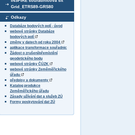
INSPIRE souřadnicová síť
Grid_ETRS89-GRS80
Odkazy
Databáze bodových polí - úvod
webové stránky Databáze
bodových polí
změny v datech od roku 2004
aplikace transformace souřadnic
Žádost o zrušení/přemístění
geodetického bodu
webové stránky ČÚZK
webové stránky Zeměměřického
úřadu
předpisy a dokumenty
Katalog produkce
Zeměměřického úřadu
Zásady užívání dat a služeb ZÚ
Formy poskytování dat ZÚ