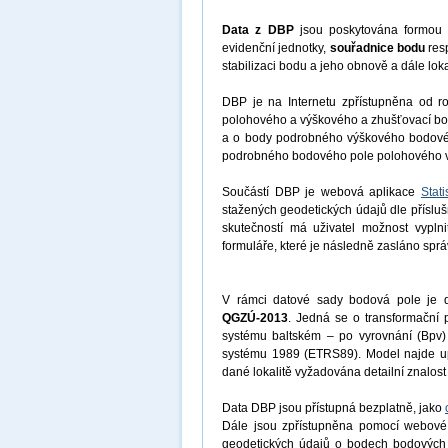
Data z DBP
jsou poskytována formo
evidenční jednotky,
souřadnice bodu
res
stabilizaci bodu a jeho obnově a dále lok
DBP je na Internetu zpřístupněna od 
polohového a výškového a zhušťovací bod
a o body podrobného výškového bodovéh
podrobného bodového pole polohového ve
Součástí DBP je webová aplikace
Stat
stažených geodetických údajů dle přísluš
skutečností má uživatel možnost vypln
formuláře, které je následně zasláno spr
V rámci datové sady bodová pole je d
QGZÚ-2013
. Jedná se o transformační
systému baltském – po vyrovnání (Bpv) 
systému 1989 (ETRS89). Model najde upla
dané lokalitě vyžadována detailní znalos
Data DBP jsou přístupná bezplatně, jako
Dále jsou zpřístupněna pomocí webové
geodetických údajů o bodech bodových po