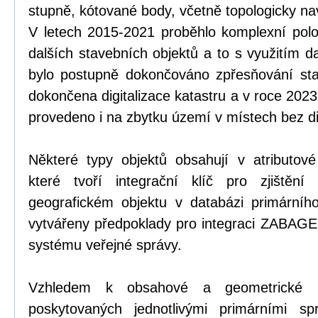
stupně, kótované body, včetně topologicky n
V letech 2015-2021 proběhlo komplexní pol
dalších stavebních objektů a to s využitím d
bylo postupně dokončováno zpřesňování st
dokončena digitalizace katastru a v roce 202
provedeno i na zbytku území v místech bez dig
Některé typy objektů obsahují v atributové č
které tvoří integrační klíč pro zjištění
geografickém objektu v databázi primárníh
vytvářeny předpoklady pro integraci ZABAG
systému veřejné správy.
Vzhledem k obsahové a geometrické ne
poskytovaných jednotlivými primárními sp