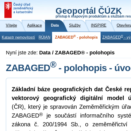
Geoportál ČÚZK
přístup k mapovým produktům a službám res
Vítejte
Aplikace
Data
Služby
INSPIRE
Otevřen
®
®
Katastr nemovitostí
RÚIAN
ZABAGED
- polohopis
ZABAGED
- vý
Nyní jste zde:
Data / ZABAGED® - polohopis
®
ZABAGED
- polohopis - úv
Základní báze geografických dat České r
vektorový geografický digitální model 
(ČR), který je spravován Zeměměřickým úř
®
ZABAGED
je součástí informačního syst
zákona č. 200/1994 Sb., o zeměměřictví