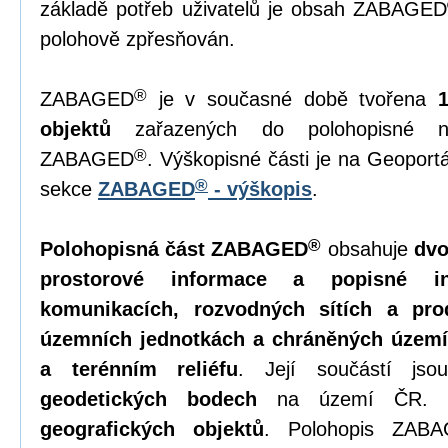
základě potřeb uživatelů je obsah ZABAGED
polohově zpřesňován.
®
ZABAGED
je v současné době tvořena
objektů
zařazených do polohopisné ne
®
ZABAGED
. Výškopisné části je na Geopor
®
sekce
ZABAGED
- výškopis
.
®
Polohopisná část ZABAGED
obsahuje
dvo
prostorové informace a popisné in
komunikacích, rozvodných sítích a pro
územních jednotkách a chráněných území
a terénním reliéfu
. Její součástí js
geodetických bodech
na území ČR. 
geografických objektů
. Polohopis ZAB