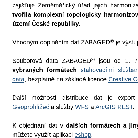
zajišťuje Zeměměřický úřad jejich harmoniz
tvořila komplexní topologicky harmonizo
území České republiky
.
®
Vhodným doplněním dat ZABAGED
je výst
®
Souborová data ZABAGED
jsou od 1. 7
vybraných formátech
stahovacími služb
data
, bezplatně na základě licence
Creative 
Další možností distribuce dat je export
Geoprohlížeč
a služby
WFS
a
ArcGIS REST
.
K objednání dat v
dalších formátech a jin
můžete využít aplikaci
eshop
.