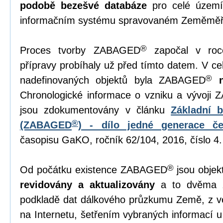
podobě bezešvé databáze
pro celé území
informačním systému spravovaném Zeměměř
®
Proces tvorby ZABAGED
započal v roc
přípravy probíhaly už před tímto datem. V 
®
nadefinovaných objektů byla ZABAGED
Chronologické informace o vzniku a vývoji
jsou zdokumentovány v článku
Základní 
®
(ZABAGED
) - dílo jedné generace č
časopisu GaKO, ročník 62/104, 2016, číslo 4.
®
Od počátku existence ZABAGED
jsou objek
revidovány a aktualizovány
a to dvěma z
podkladě dat dálkového průzkumu Země, z ve
na Internetu, šetřením vybraných informací u