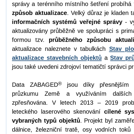
správy a terénního místního šetření probíhá 
způsob aktualizace
. Velký důraz je kladen 
informačních systémů veřejné správy
- vy
aktualizovány průběžně ve spolupráci s primá
formou tzv.
průběžného způsobu aktual
aktualizace naleznete v tabulkách
Stav plo
aktualizace stavebních objektů
a
Stav pr
jsou také uvedeni zdrojoví tematičtí správci pr
®
Data ZABAGED
jsou díky přesnějším 
průzkumu Země a využíváním dalších 
zpřesňována. V letech 2013 – 2019 prob
leteckého laserového skenování
cílené sy
vybraných typů objektů
. Projekt byl zaměř
dálnice, železniční tratě, osy vodních toků