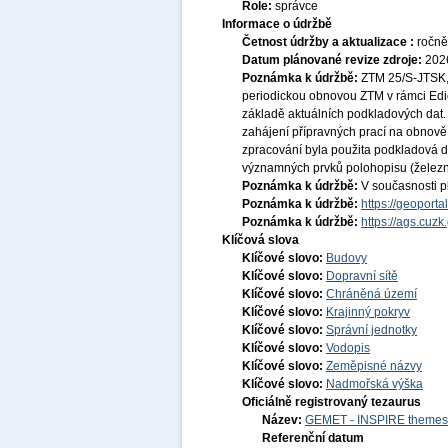
Role:
správce
Informace o údržbě
Četnost údržby a aktualizace :
ročně
Datum plánované revize zdroje:
202
Poznámka k údržbě:
ZTM 25/S-JTSK,
periodickou obnovou ZTM v rámci Edi
základě aktuálních podkladových da
zahájení přípravných prací na obnov
zpracování byla použita podkladová da
významných prvků polohopisu (železn
Poznámka k údržbě:
V současnosti pl
Poznámka k údržbě:
https://geopor
Poznámka k údržbě:
https://ags.cuz
Klíčová slova
Klíčové slovo:
Budovy
Klíčové slovo:
Dopravní sítě
Klíčové slovo:
Chráněná území
Klíčové slovo:
Krajinný pokryv
Klíčové slovo:
Správní jednotky
Klíčové slovo:
Vodopis
Klíčové slovo:
Zeměpisné názvy
Klíčové slovo:
Nadmořská výška
Oficiálně registrovaný tezaurus
Název:
GEMET - INSPIRE themes,
Referenční datum