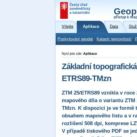
Geop
přístup k ma
Vítejte
Aplikace
Data
Služ
Poskytování geodat
Katastr nemovitostí
Nyní jste zde:
Aplikace
Základní topografická
ETRS89-TMzn
ZTM 25/ETRS89 vznikla v roce 
mapového díla o variantu ZTM
TMzn. K dispozici je ve form
obsahem mapového listu a v ra
rozlišení 508 dpi, komprese L
V případě tiskového PDF se je