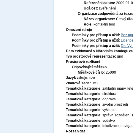
Referenční datum:
2009-01-
Událost:
zveřejnění
Organizace zodpovědná za tezau
Název organizace:
Český úřa
Role:
kontaktní bod
Omezení zdroje
Podmínky pro přístup a užití:
Bez po
Podmínky pro přístup a užití:
Licenc
Podmínky pro přístup a užití:
Dle Vyh
Data evidovaná v Národním katalogu o
Typ prostorové reprezentace:
grid
Prostorové rozlišení
Odpovídající měřítko
Měřítkové číslo:
25000
Jazyk zdroje:
cze
Znaková sada:
utf8
Tematická kategorie:
základní mapy, let
Tematická kategorie:
struktura
Tematická kategorie:
doprava
Tematická kategorie:
životní prostředí
Tematická kategorie:
výškopis
Tematická kategorie:
správní rozdělení,
Tematická kategorie:
vodstvo
Tematická kategorie:
lokalizace, naviga
Rozsah dat