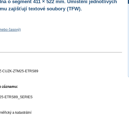
edná o segment 411 × 522 mm. Umístění jednotlivých
mu zajišťují textové soubory (TFW).
 nebo časový)
Z-CUZK-ZTM25-ETRS89
ho záznamu:
25-ETRS89_SERIES
ěřický a katastrální