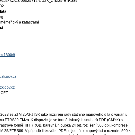
s://cuzk.cz/CZ-00025712-CUZK_ZTM25-ETRS89
02
data
ng.
měměřický a katastrální
ci
5
ěm 1800/9
uzk.gov.cz
uzk.gov.cz
3 CET
2023 ze ZTM 25/S-JTSK jako rozšíření řady státního mapového díla o variantu
u ETRS89-TMzn. K dispozici je ve formě tiskových souborů PDF (CMYK) s
astrové formě TIFF (RGB, barevná hloubka 24 bit, rozlišení 508 dpi, komprese
ZTM 25/ETRS89. V případě tiskového PDF se jedná o mapový list o rozměru 500 ×