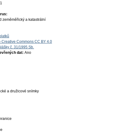
01
rus:
d zeměměřický a katastrální
platků
e Creative Commons CC BY 4.0
lášky č. 31/1995 Sb.
tevřených dat:
Ano
ecké a družicové snímky
 hranice
ce