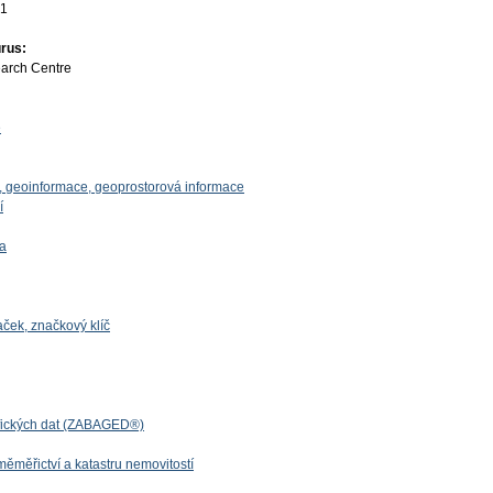
01
rus:
earch Centre
e
, geoinformace, geoprostorová informace
í
ka
ek, značkový klíč
fických dat (ZABAGED®)
ěměřictví a katastru nemovitostí