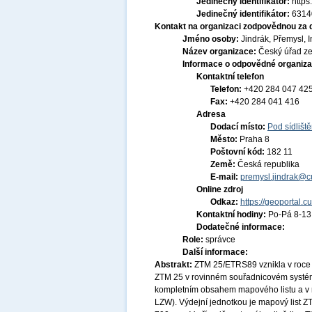
Jedinečný identifikátor:
http
Jedinečný identifikátor:
6314
Kontakt na organizaci zodpovědnou za 
Jméno osoby:
Jindrák, Přemysl, I
Název organizace:
Český úřad ze
Informace o odpovědné organiza
Kontaktní telefon
Telefon:
+420 284 047 42
Fax:
+420 284 041 416
Adresa
Dodací místo:
Pod sídlišt
Město:
Praha 8
Poštovní kód:
182 11
Země:
Česká republika
E-mail:
premysl.jindrak@c
Online zdroj
Odkaz:
https://geoportal.c
Kontaktní hodiny:
Po-Pá 8-1
Dodatečné informace:
Role:
správce
Další informace:
Abstrakt:
ZTM 25/ETRS89 vznikla v roce 
ZTM 25 v rovinném souřadnicovém systém
kompletním obsahem mapového listu a v r
LZW). Výdejní jednotkou je mapový list 