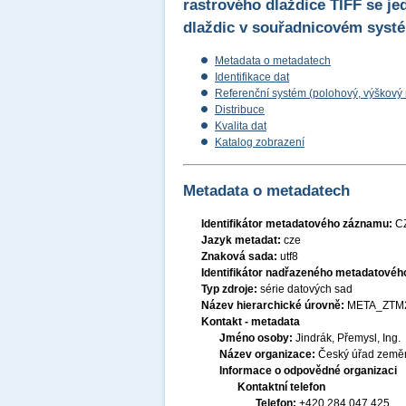
rastrového dlaždice TIFF se j
dlaždic v souřadnicovém systé
Metadata o metadatech
Identifikace dat
Referenční systém (polohový, výškový
Distribuce
Kvalita dat
Katalog zobrazení
Metadata o metadatech
Identifikátor metadatového záznamu:
C
Jazyk metadat:
cze
Znaková sada:
utf8
Identifikátor nadřazeného metadatové
Typ zdroje:
série datových sad
Název hierarchické úrovně:
META_ZTM
Kontakt - metadata
Jméno osoby:
Jindrák, Přemysl, Ing.
Název organizace:
Český úřad zeměm
Informace o odpovědné organizaci
Kontaktní telefon
Telefon:
+420 284 047 425