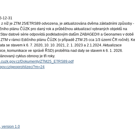
6-12-31
 z níž je ZTM 25/ETRS89 odvozena, je aktualizována dvěma základními způsoby -
čního plánu ČÚZK pro daný rok a průběžnou aktualizací vybraných objektů na
t. Stav datové série odpovídá podkladovým datům ZABAGED® a Geonames v době
ě ZTM v rámci Edičního plánu ČÚZK (v případě ZTM 25 cca 1/3 území ČR ročně). K
ta se stavem k 6. 7. 2020, 10. 10. 2021, 2. 1. 2023 a 2.1.2024. Aktualizace
ice, komunikace ve správě ŘSD) proběhla nad daty se stavem k 6. 1. 2026.
ánovaný cyklus obnovy je tři roky.
tal.cuzk.gov.cz/Dokumenty/ZTM25_ETRS89.pdf
k.gov.cz/geoprohlizec/?m=24
 version 1.0