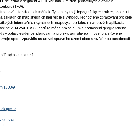
FF se jedná o segment 411 × 522 mm. Umístění jednotlivých dlaždic v
 soubory (TFW).
mapová díla středních měřítek. Tyto mapy mají topografický charakter, obsahují
orma základních map středních měřítek je s výhodou jednotného zpracování pro celé
afických informačních systémech, mapových portálech a webových aplikacích.
zace se ZTM 25/ETRS89 hodí zejména pro studium a hodnocení geografického
ndy v oblasti evidence, plánování a projektování staveb liniového a síťového
zvoje apod., zpravidla na úrovni správního území obce s rozšířenou působností.
ěřický a katastrální
5
ěm 1800/9
uzk.gov.cz
uzk.gov.cz
3 CET