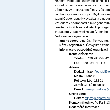
790 mm. V případě rastrového dlaždice TI
souřadnicovém systému zajišťují textové
Účel:
ZTM 25/ETRS89 patří mezi základní 
polohopis, výškopis a popis. Digitální f
území České republiky využívána v geogr
Vzhledem k podrobnosti a míře generali
prostředí v širších souvislostech, pro age
charakteru, zpracování zásad územního ro
Zodpovědná organizace
Jméno osoby:
Jindrák, Přemysl, Ing.
Název organizace:
Český úřad zeměm
Informace o odpovědné organizaci
Kontaktní telefon
Telefon:
+420 284 047 42
Fax:
+420 284 041 416
Adresa
Dodací místo:
Pod sídlišt
Město:
Praha 8
Poštovní kód:
182 11
Země:
Česká republika
E-mail:
premysl.jindrak@c
Online zdroj
Odkaz:
https://geoportal.c
Kontaktní hodiny:
Po-Pá 8-1
Dodatečné informace: