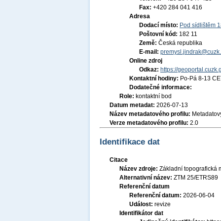
Fax:
+420 284 041 416
Adresa
Dodací místo:
Pod sídlištěm 
Poštovní kód:
182 11
Země:
Česká republika
E-mail:
premysl.jindrak@cuzk.
Online zdroj
Odkaz:
https://geoportal.cuzk.
Kontaktní hodiny:
Po-Pá 8-13 CE
Dodatečné informace:
Role:
kontaktní bod
Datum metadat:
2026-07-13
Název metadatového profilu:
Metadatový
Verze metadatového profilu:
2.0
Identifikace dat
Citace
Název zdroje:
Základní topografická
Alternativní název:
ZTM 25/ETRS89
Referenční datum
Referenční datum:
2026-06-04
Událost:
revize
Identifikátor dat