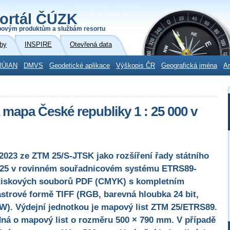
ortál ČÚZK
povým produktům a službám resortu
by
INSPIRE
Otevřená data
RÚIAN
DMVS
Geodetické aplikace
Výškopis ČR
Geografická jména
Ar
 mapa České republiky 1 : 25 000 v
2023 ze ZTM 25/S-JTSK jako rozšíření řady státního
 25 v rovinném souřadnicovém systému ETRS89-
ě tiskových souborů PDF (CMYK) s kompletním
strové formě TIFF (RGB, barevná hloubka 24 bit,
ZW). Výdejní jednotkou je mapový list ZTM 25/ETRS89.
dná o mapový list o rozměru 500 × 790 mm. V případě