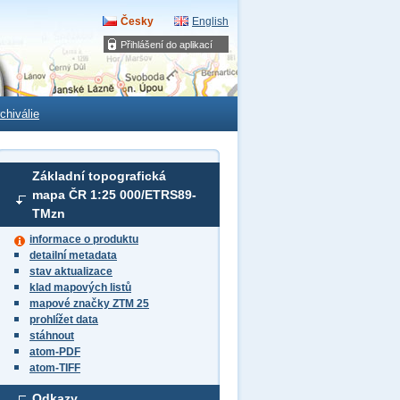
Česky
English
Přihlášení do aplikací
chiválie
Základní topografická
mapa ČR 1:25 000/ETRS89-
TMzn
informace o produktu
detailní metadata
stav aktualizace
klad mapových listů
mapové značky ZTM 25
prohlížet data
stáhnout
atom-PDF
atom-TIFF
Odkazy