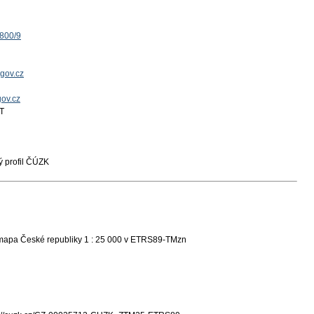
1800/9
gov.cz
gov.cz
T
 profil ČÚZK
 mapa České republiky 1 : 25 000 v ETRS89-TMzn