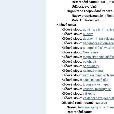
Referenční datum:
2008-06-
Událost:
zveřejnění
Organizace zodpovědná za tezau
Název organizace:
Joint Res
Role:
kontaktní bod
Klíčová slova
Klíčové slovo:
administrativní hranic
Klíčové slovo:
budova
Klíčové slovo:
dopravní infrastruktura
Klíčové slovo:
geografická informace
Klíčové slovo:
geografické názvoslov
Klíčové slovo:
Geonames
Klíčové slovo:
mapa středního měřít
Klíčové slovo:
polohopis
Klíčové slovo:
popis mapy
Klíčové slovo:
rastrová mapa
Klíčové slovo:
seznam mapových znač
Klíčové slovo:
státní mapové dílo
Klíčové slovo:
topografická mapa
Klíčové slovo:
vodstvo, hydrografie
Klíčové slovo:
výškopis
Klíčové slovo:
Základní báze geogra
Oficiálně registrovaný tezaurus
Název:
Terminologický slovník zem
Referenční datum