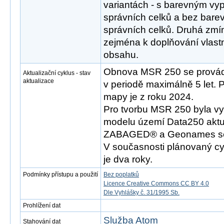
variantách - s barevným v
správních celků a bez bar
správních celků. Druhá zmí
zejména k doplňování vlast
obsahu.
Obnova MSR 250 se provád
Aktualizační cyklus - stav
aktualizace
v periodě maximálně 5 let. 
mapy je z roku 2024.
Pro tvorbu MSR 250 byla vy
modelu území Data250 aktu
ZABAGED® a Geonames se s
V současnosti plánovaný cy
je dva roky.
Podmínky přístupu a použití
Bez poplatků
Licence Creative Commons CC BY 4.0
Dle Vyhlášky č. 31/1995 Sb.
Prohlížení dat
Služba Atom
Stahování dat