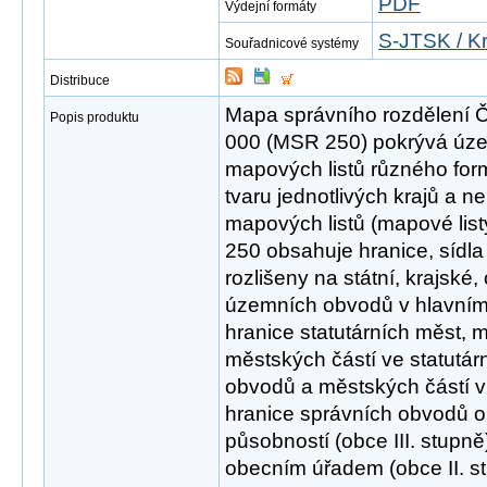
PDF
Výdejní formáty
S-JTSK / K
Souřadnicové systémy
Distribuce
Mapa správního rozdělení Č
Popis produktu
000 (MSR 250) pokrývá úze
mapových listů různého for
tvaru jednotlivých krajů a n
mapových listů (mapové list
250 obsahuje hranice, sídla
rozlišeny na státní, krajské,
územních obvodů v hlavním
hranice statutárních měst,
městských částí ve statutá
obvodů a městských částí v
hranice správních obvodů o
působností (obce III. stupn
obecním úřadem (obce II. s