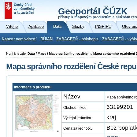
Geoportál ČÚZK
přístup k mapovým produktům a službám res
Vítejte
Aplikace
Data
Služby
INSPIRE
Otevřen
®
®
Katastr nemovitostí
RÚIAN
ZABAGED
- polohopis
ZABAGED
- výšk
Nyní jste zde:
Data / Mapy / Mapy správního rozdělení / Mapa správního rozdělení 
Mapa správního rozdělení České repub
Informace o produktu
Název
Mapa správního ro
63199201
Obchodní kód
kraj
Výdejní jednotka
Bez poplat
Cena za jednotku