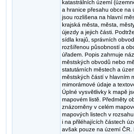
katastrálních území (územn
a hranice přesahu obce na ú
jsou rozlišena na hlavní měs
krajská města, města, měst
újezdy a jejich části. Podt
sídla krajů, správních obvod
rozšířenou působností a o
úřadem. Popis zahrnuje názv
městských obvodů nebo měs
statutárních městech a úz
městských částí v hlavním 
mimorámové údaje a textovo
Úplné vysvětlivky k mapě 
mapovém listě. Předměty 
znázorněny v celém mapovém
mapových listech v rozsahu
i na přiléhajících částech ú
avšak pouze na území ČR.