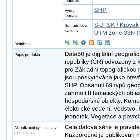
jednotku
SHP
Výdejní
formáty
S-JTSK / Krovak
Souřadnicové
systémy
UTM zone 33N (
Distribuce
Data50 je digitální geograf
Popis produktu
republiky (ČR) odvozený z 
pro Základní topografickou
jsou poskytována jako otev
SHP. Obsahují 69 typů geog
zahrnují 8 tematických oblast
hospodářské objekty, Komu
elektrické vedení, Vodstvo
jednotek, Vegetace a povrch,
Celá datová série je pravid
Aktualizační cyklus - stav
aktualizace
Každoročně je publikován no