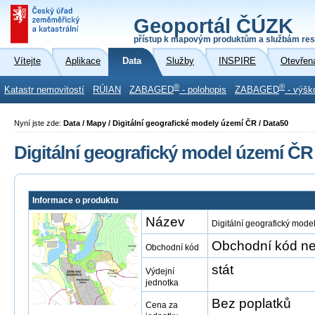
Geoportál ČÚZK
přístup k mapovým produktům a službám res
Vítejte
Aplikace
Data
Služby
INSPIRE
Otevřen
®
®
Katastr nemovitostí
RÚIAN
ZABAGED
- polohopis
ZABAGED
- výšk
Nyní jste zde:
Data / Mapy / Digitální geografické modely území ČR / Data50
Digitální geografický model území ČR
Informace o produktu
Název
Digitální geografický mod
Obchodní kód ne
Obchodní kód
stát
Výdejní
jednotka
Bez poplatků
Cena za