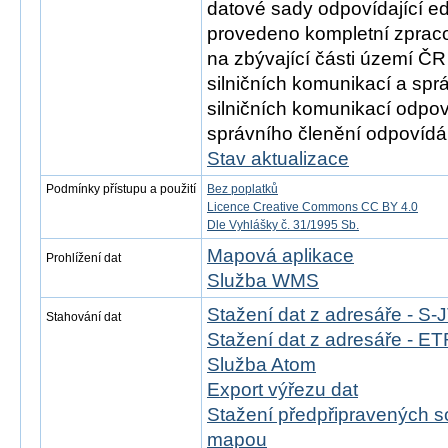
datové sady odpovídající e
provedeno kompletní zprac
na zbývající části území ČR
silničních komunikací a spr
silničních komunikací odpov
správního členění odpovídá 
Stav aktualizace
Podmínky přístupu a použití
Bez poplatků
Licence Creative Commons CC BY 4.0
Dle Vyhlášky č. 31/1995 Sb.
Mapová aplikace
Prohlížení dat
Služba WMS
Stažení dat z adresáře - S
Stahování dat
Stažení dat z adresáře - 
Služba Atom
Export výřezu dat
Stažení předpřipravených s
mapou