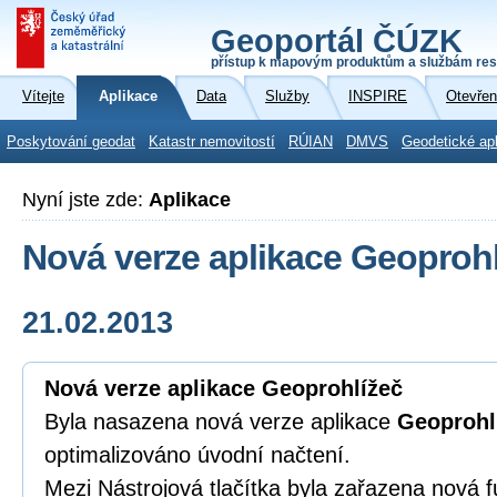
Geoportál ČÚZK
přístup k mapovým produktům a službám res
Vítejte
Aplikace
Data
Služby
INSPIRE
Otevřen
Poskytování geodat
Katastr nemovitostí
RÚIAN
DMVS
Geodetické ap
Nyní jste zde:
Aplikace
Nová verze aplikace Geoprohl
21.02.2013
Nová verze aplikace Geoprohlížeč
Byla nasazena nová verze aplikace
Geoprohl
optimalizováno úvodní načtení.
Mezi Nástrojová tlačítka byla zařazena nová 